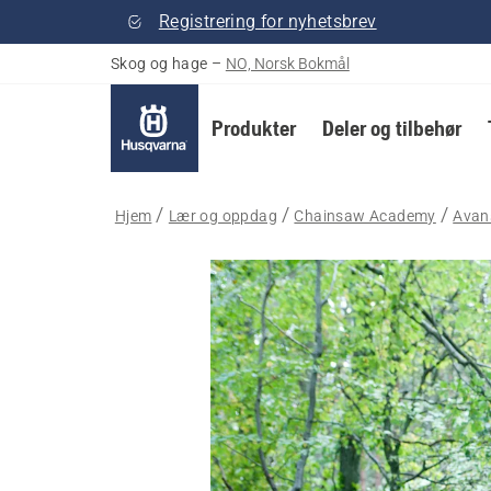
Registrering for nyhetsbrev
Skog og hage
–
NO, Norsk Bokmål
Produkter
Deler og tilbehør
Hjem
Lær og oppdag
Chainsaw Academy
Avans