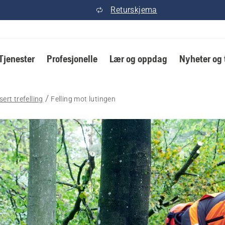
Returskjema
Tjenester
Profesjonelle
Lær og oppdag
Nyheter og 
ert trefelling
Felling mot lutingen