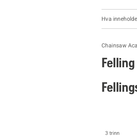
Hva inneholde
Fellingsmet
Alternativ: 
Chainsaw Ac
Fellingsmeto
Felling
Fellin
3 trinn