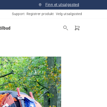
Finn et utsalgssted
Support
Registrer produkt
Velg utsalgssted
tilbud