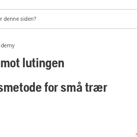
r denne siden?
ode for små trær
Sikkert hjørne-metode
ademy
de for store trær
 mot lutingen
gsmetode for små trær