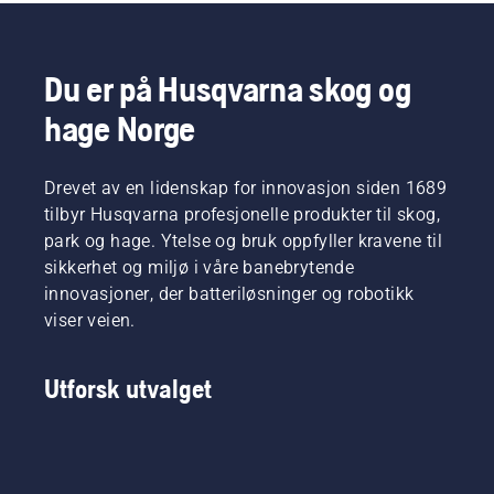
kan
håndholdte
av tynt
under
forstyrre
verktøy
gress.
bruk slik
arbeidet
hos
Trykk på
at du
ditt. Med
Husqvarna.
én
kan
Du er på Husqvarna skog og
batteridrevne
knapp
arbeide
hage Norge
produkter
på den
lenger
reduseres
batteridrevne
uten å ta
forstyrrelsene
trimmeren
pauser.
Drevet av en lidenskap for innovasjon siden 1689
betraktelig.
for å
aktivere/deaktivere
tilbyr Husqvarna profesjonelle produkter til skog,
savE-
park og hage. Ytelse og bruk oppfyller kravene til
modus.
sikkerhet og miljø i våre banebrytende
innovasjoner, der batteriløsninger og robotikk
viser veien.
Utforsk utvalget