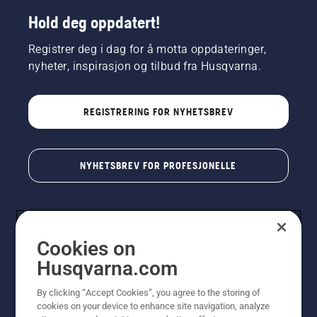
Hold deg oppdatert!
Registrer deg i dag for å motta oppdateringer,
nyheter, inspirasjon og tilbud fra Husqvarna.
REGISTRERING FOR NYHETSBREV
NYHETSBREV FOR PROFESJONELLE
Cookies on
Husqvarna.com
By clicking “Accept Cookies”, you agree to the storing of
cookies on your device to enhance site navigation, analyze
© Husqvarna AB (utgiver). Med enerett. Angitte priser