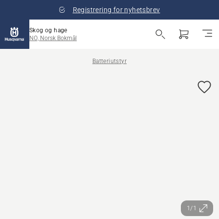
Registrering for nyhetsbrev
Skog og hage
NO, Norsk Bokmål
Batteriutstyr
1/1