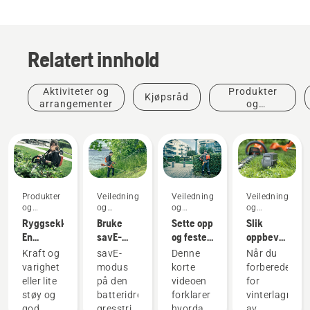
Relatert innhold
Aktiviteter og
Produkter
Kjøpsråd
arrangementer
og
innovasjoner
Produkter
Veiledninger
Veiledninger
Veiledninger
og
og
og
og
innovasjoner
håndbøker
håndbøker
håndbøker
Ryggsekkbatteri:
Bruke
Sette opp
Slik
En
savE-
og feste
oppbevarer
revolusjon
modus
ryggsekkbatteriet
du
Kraft og
savE-
Denne
Når du
innen
på den
på riktig
Husqvarna-
varighet
modus
korte
forbereder
håndholdte,
batteridrevne
måte
batteriet
eller lite
på den
videoen
for
batteridrevne
gresstrimmeren
over
støy og
batteridrevne
forklarer
vinterlagring
verktøy
vinteren
god
gresstrimmeren
hvordan
av