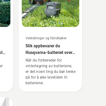
Veiledninger og håndbøker
Slik oppbevarer du
ktig
Husqvarna-batteriet over
vinteren
Når du forbereder for
er
vinterlagring av batteriene,
er det noen ting du bør tenke
på for å øke levetiden til
batteriene.
e
rger