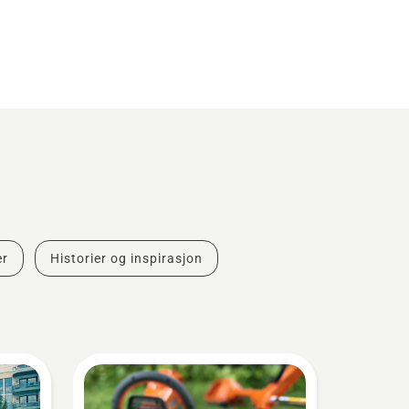
er
Historier og inspirasjon