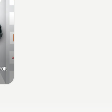
t du
å ta
 FOR