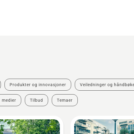
Produkter og innovasjoner
Veiledninger og håndbøk
g medier
Tilbud
Temaer