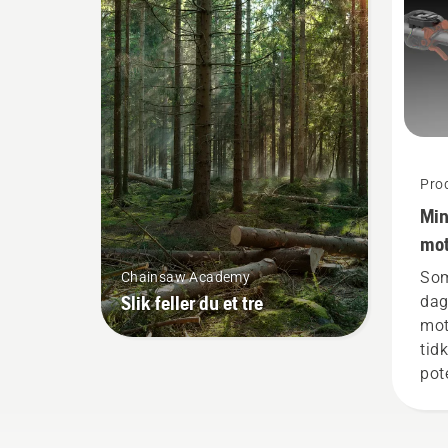
verktøy hos Husqvarna.
bat
tyn
kna
tri
akt
mo
Pro
Min
mot
bat
Som
Chainsaw Academy
Slik feller du et tre
dag
mot
tid
pot
arb
bat
red