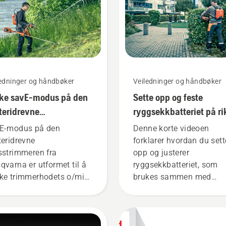
ledninger og håndbøker
Veiledninger og håndbøker
ke savE-modus på den
Sette opp og feste
teridrevne
ryggsekkbatteriet på ri
sstrimmeren
måte
E-modus på den
Denne korte videoen
teridrevne
forklarer hvordan du sett
sstrimmeren fra
opp og justerer
qvarna er utformet til å
ryggsekkbatteriet, som
ke trimmerhodets o/min
brukes sammen med
 full gass, samtidig som
Husqvarnas profesjonell
 opprettholder
batteriprodukter. Et riktig
iemomentet slik at
festet ryggsekkbatteri sø
keren skal kunne spare
for en mer komfortabel