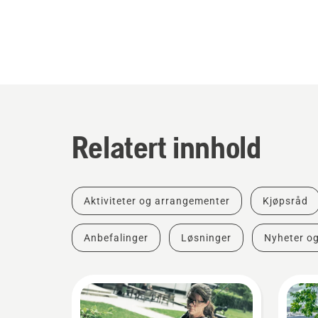
Relatert innhold
Aktiviteter og arrangementer
Kjøpsråd
Anbefalinger
Løsninger
Nyheter o