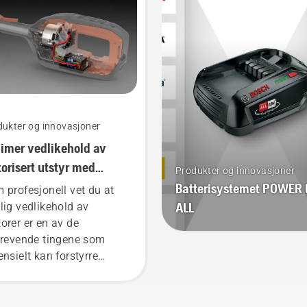
teriet under klipping av
passform, og reduserer
t gress. Trykk på én
trøtthet under bruk slik a
pp på den batteridrevne
kan arbeide lenger uten 
mmeren for å
pauser.
ivere/deaktivere savE-
dus.
dukter og innovasjoner
imer vedlikehold av
orisert utstyr med
Produkter og innovasjoner
teriverktøy
Batterisystemet POWER
 profesjonell vet du at
ALL
lig vedlikehold av
orer er en av de
krevende tingene som
ensielt kan forstyrre
eidet ditt. Med
teridrevne produkter
useres forstyrrelsene