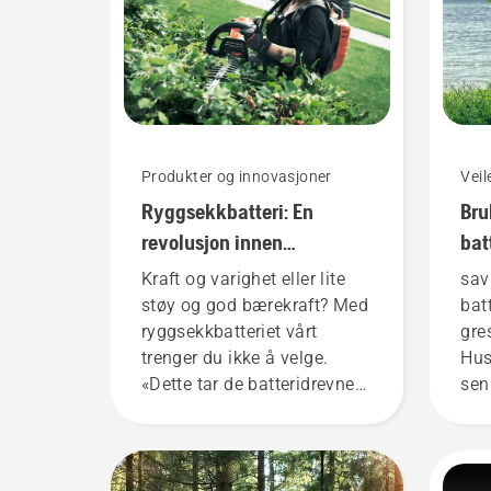
Produkter og innovasjoner
Vei
Ryggsekkbatteri: En
Bru
revolusjon innen
bat
håndholdte, batteridrevne
gre
Kraft og varighet eller lite
sav
verktøy
støy og god bærekraft? Med
bat
ryggsekkbatteriet vårt
gre
trenger du ikke å velge.
Hus
«Dette tar de batteridrevne
sen
produktene til et helt nytt
ved
nivå», sier Johan Svennung,
det
produktsjef for elektriske og
dre
batteridrevne håndholdte
bru