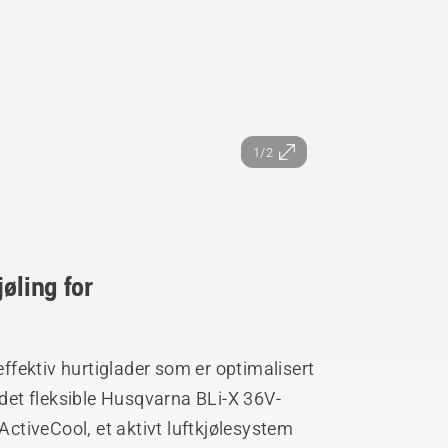
1/2
øling for
fektiv hurtiglader som er optimalisert
 det fleksible Husqvarna BLi-X 36V-
tiveCool, et aktivt luftkjølesystem