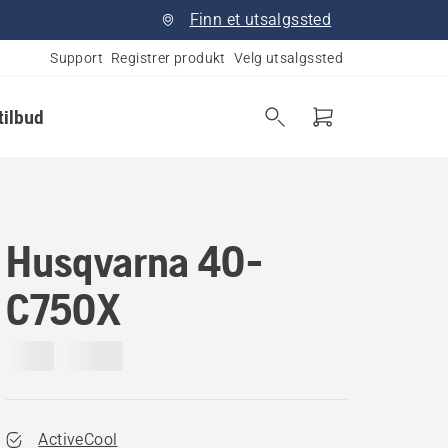
Finn et utsalgssted
Support
Registrer produkt
Velg utsalgssted
tilbud
Husqvarna 40-
C750X
ActiveCool