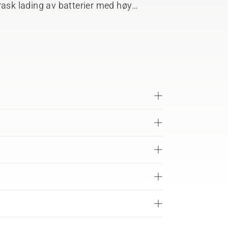
rask lading av batterier med høy
ende kjøleperioder. Laderen kan enten
ller enkelt monteres på veggen ved hjelp
ngelig som tilbehør.