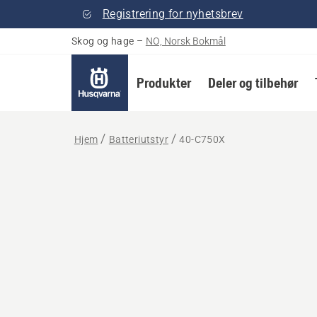
Registrering for nyhetsbrev
Skog og hage
–
NO, Norsk Bokmål
Produkter
Deler og tilbehør
Hjem
Batteriutstyr
40-C750X