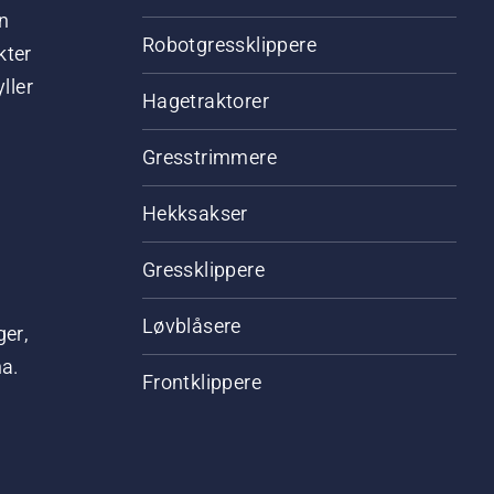
n
Robotgressklippere
kter
ller
Hagetraktorer
Gresstrimmere
Hekksakser
Gressklippere
Løvblåsere
ger,
na.
Frontklippere