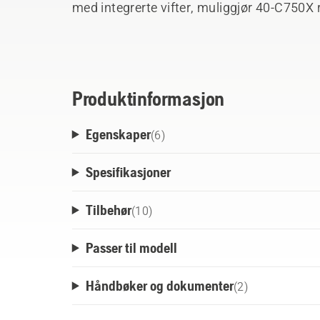
med integrerte vifter, muliggjør 40-C750X 
ladestrømkapasitet uten behov for tidkrev
plasseres på et skrivebord eller en hylle e
av en veggmonteringsbrakett, som er tilgje
Produktinformasjon
Egenskaper
(
6
)
Spesifikasjoner
Tilbehør
(
10
)
Passer til modell
Håndbøker og dokumenter
(
2
)