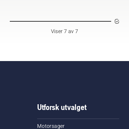
aktelig.
Viser 7 av 7
Utforsk utvalget
Motorsager