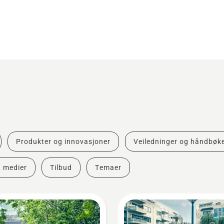
Produkter og innovasjoner
Veiledninger og håndbøk
g medier
Tilbud
Temaer