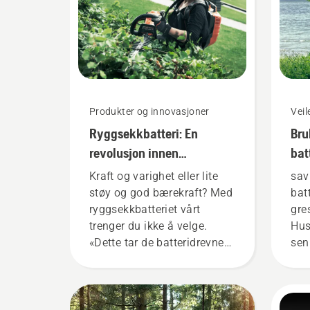
Produkter og innovasjoner
Vei
Ryggsekkbatteri: En
Bru
revolusjon innen
bat
håndholdte, batteridrevne
gre
Kraft og varighet eller lite
sav
verktøy
støy og god bærekraft? Med
bat
ryggsekkbatteriet vårt
gre
trenger du ikke å velge.
Hus
«Dette tar de batteridrevne
sen
produktene til et helt nytt
ved
nivå», sier Johan Svennung,
det
produktsjef for elektriske og
dre
batteridrevne håndholdte
bru