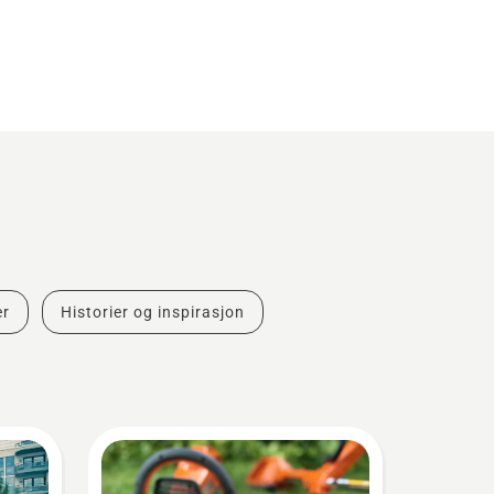
er
Historier og inspirasjon