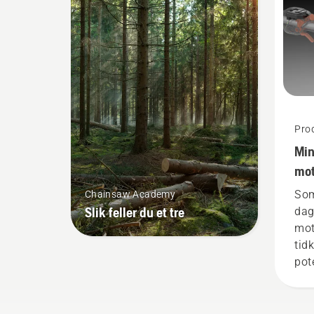
verktøy hos Husqvarna.
bat
tyn
kna
tri
akt
mo
Pro
Min
mot
bat
Som
Chainsaw Academy
Slik feller du et tre
dag
mot
tid
pot
arb
bat
red