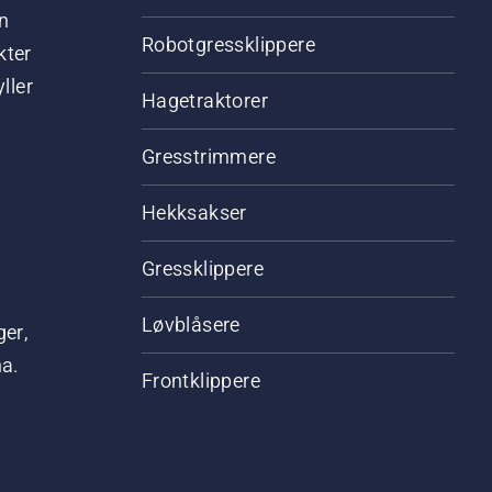
n
Robotgressklippere
kter
ller
Hagetraktorer
Gresstrimmere
Hekksakser
Gressklippere
Løvblåsere
ger,
na.
Frontklippere