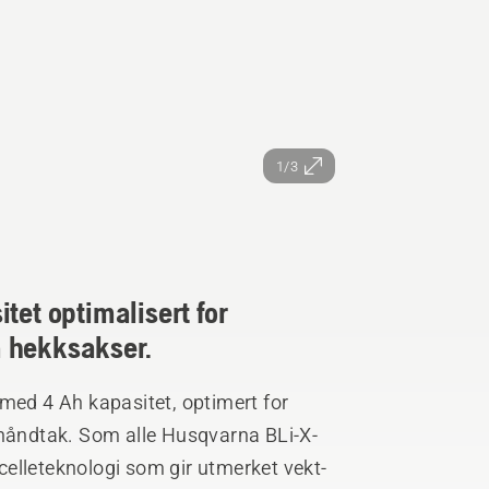
1/3
tet optimalisert for
 hekksakser.
med 4 Ah kapasitet, optimert for
åndtak. Som alle Husqvarna BLi-X-
elleteknologi som gir utmerket vekt-