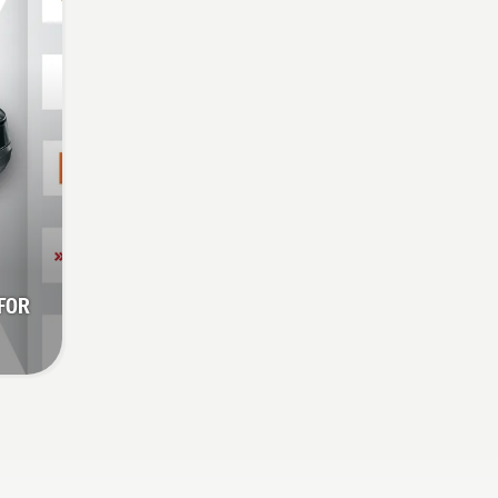
t du
å ta
 FOR