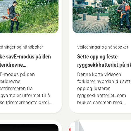
ledninger og håndbøker
Veiledninger og håndbøker
ke savE-modus på den
Sette opp og feste
teridrevne
ryggsekkbatteriet på ri
sstrimmeren
måte
E-modus på den
Denne korte videoen
teridrevne
forklarer hvordan du sett
sstrimmeren fra
opp og justerer
qvarna er utformet til å
ryggsekkbatteriet, som
ke trimmerhodets o/min
brukes sammen med
 full gass, samtidig som
Husqvarnas profesjonell
 opprettholder
batteriprodukter. Et riktig
iemomentet slik at
festet ryggsekkbatteri sø
keren skal kunne spare
for en mer komfortabel