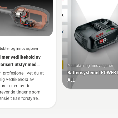
teriet under klipping av
passform, og reduserer
t gress. Trykk på én
trøtthet under bruk slik a
pp på den batteridrevne
kan arbeide lenger uten 
mmeren for å
pauser.
ivere/deaktivere savE-
dus.
dukter og innovasjoner
imer vedlikehold av
orisert utstyr med
Produkter og innovasjoner
teriverktøy
Batterisystemet POWER
 profesjonell vet du at
ALL
lig vedlikehold av
orer er en av de
krevende tingene som
ensielt kan forstyrre
eidet ditt. Med
teridrevne produkter
useres forstyrrelsene