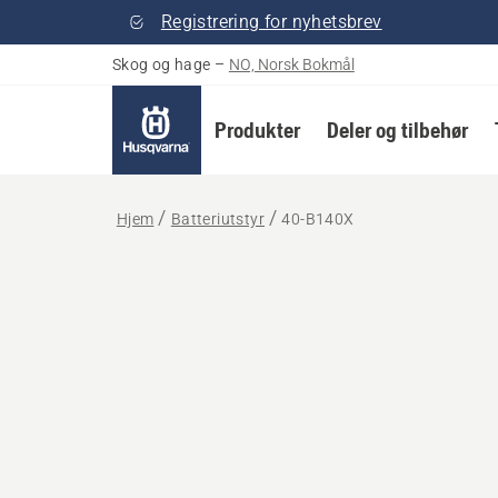
Registrering for nyhetsbrev
Skog og hage
–
NO, Norsk Bokmål
Produkter
Deler og tilbehør
Hjem
Batteriutstyr
40-B140X