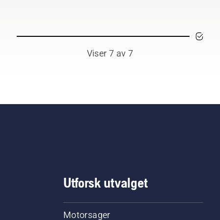
aktelig.
Viser 7 av 7
Utforsk utvalget
Motorsager