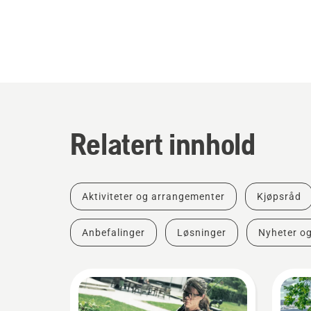
Relatert innhold
Aktiviteter og arrangementer
Kjøpsråd
Anbefalinger
Løsninger
Nyheter o