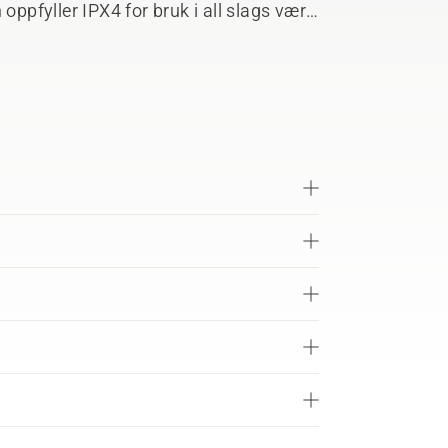
oppfyller IPX4 for bruk i all slags vær
ukter. ActiveCool-systemet kjøler ned
oble til Husqvarna Fleet Services.