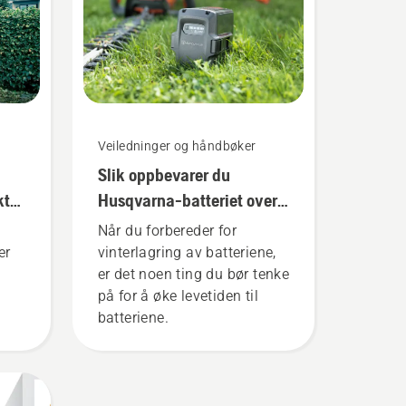
Veiledninger og håndbøker
Slik oppbevarer du
ktig
Husqvarna-batteriet over
vinteren
Når du forbereder for
er
vinterlagring av batteriene,
er det noen ting du bør tenke
på for å øke levetiden til
batteriene.
e
rger