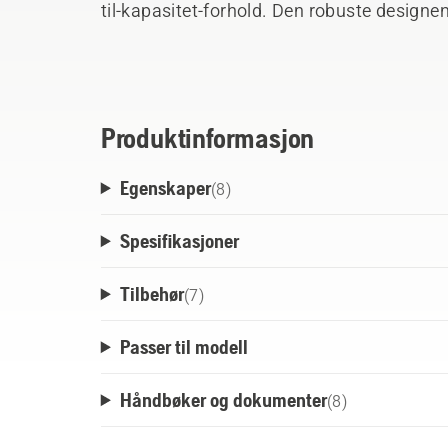
til-kapasitet-forhold. Den robuste designen 
med alle profesjonelle Husqvarna 36V-prod
batteriet under drift og lading. Klar til å k
Produktinformasjon
Egenskaper
(
8
)
Spesifikasjoner
Tilbehør
(
7
)
Passer til modell
Håndbøker og dokumenter
(
8
)