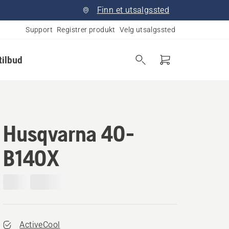
Finn et utsalgssted
Support
Registrer produkt
Velg utsalgssted
tilbud
Husqvarna 40-
B140X
ActiveCool