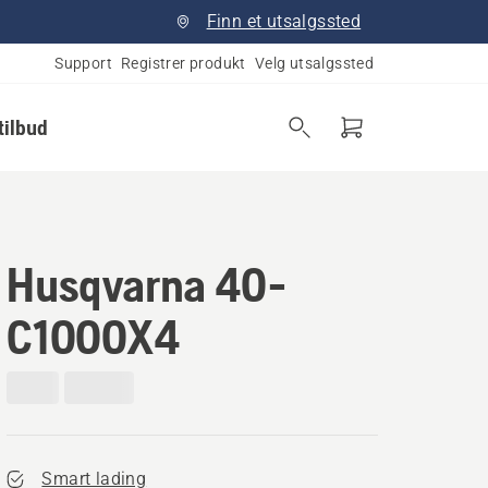
Finn et utsalgssted
Support
Registrer produkt
Velg utsalgssted
tilbud
Husqvarna 40-
C1000X4
Smart lading