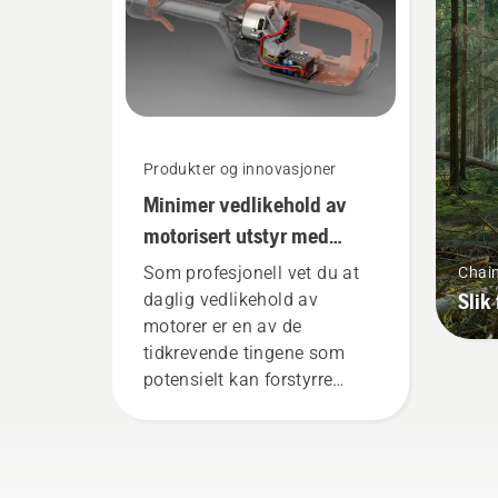
tynt gress. Trykk på én
trø
knapp på den batteridrevne
kan
trimmeren for å
pau
aktivere/deaktivere savE-
modus.
Produkter og innovasjoner
Minimer vedlikehold av
motorisert utstyr med
batteriverktøy
Som profesjonell vet du at
Chai
Slik 
daglig vedlikehold av
motorer er en av de
tidkrevende tingene som
potensielt kan forstyrre
arbeidet ditt. Med
batteridrevne produkter
reduseres forstyrrelsene
betraktelig.