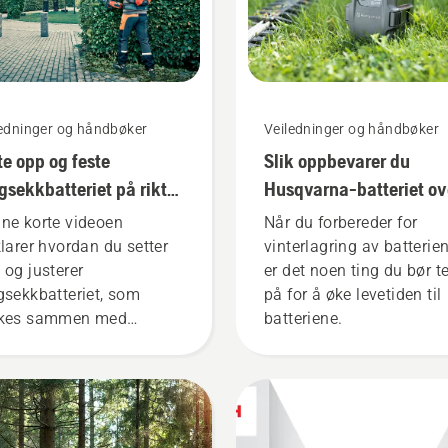
ledninger og håndbøker
Veiledninger og håndbøker
te opp og feste
Slik oppbevarer du
gsekkbatteriet på riktig
Husqvarna-batteriet ov
te
vinteren
ne korte videoen
Når du forbereder for
klarer hvordan du setter
vinterlagring av batterien
 og justerer
er det noen ting du bør t
gsekkbatteriet, som
på for å øke levetiden til
kes sammen med
batteriene.
qvarnas profesjonelle
eriprodukter. Et riktig
tet ryggsekkbatteri sørger
 en mer komfortabel
sform, og reduserer