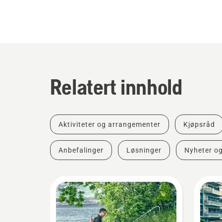
Relatert innhold
Aktiviteter og arrangementer
Kjøpsråd
Anbefalinger
Løsninger
Nyheter o