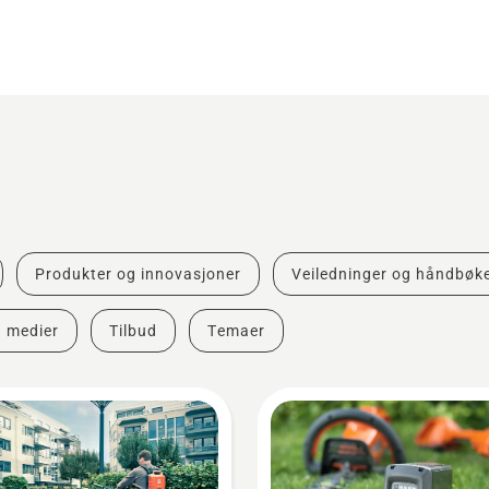
Produkter og innovasjoner
Veiledninger og håndbøk
g medier
Tilbud
Temaer