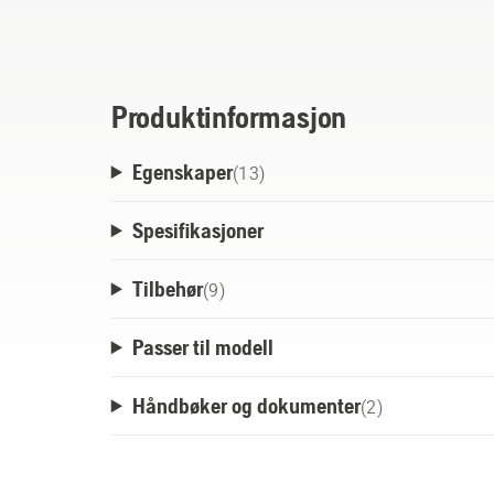
klassifisering for vannmotstand for bruk u
transportboks og oppbevaring – multiladerne
tidsbesparende håndtering av batterier. Bat
Produktinformasjon
Egenskaper
(
13
)
Spesifikasjoner
Tilbehør
(
9
)
Passer til modell
Håndbøker og dokumenter
(
2
)