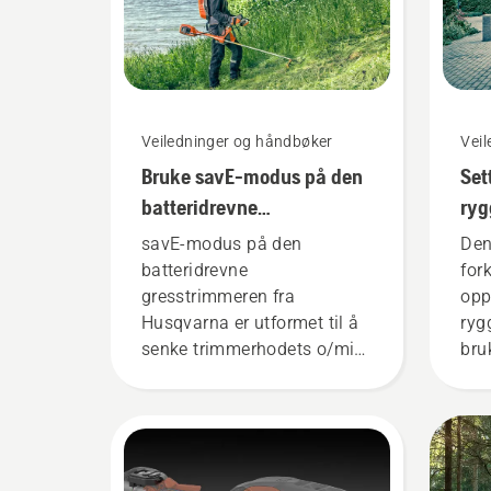
Veiledninger og håndbøker
Vei
Bruke savE-modus på den
Set
batteridrevne
ryg
gresstrimmeren
må
savE-modus på den
Den
batteridrevne
for
gresstrimmeren fra
opp
Husqvarna er utformet til å
ryg
senke trimmerhodets o/min
bru
ved full gass, samtidig som
Hus
det opprettholder
batt
dreiemomentet slik at
fes
brukeren skal kunne spare
for
batteriet under klipping av
pas