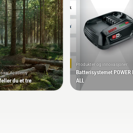
tthet under bruk slik at du
 arbeide lenger uten å ta
ser.
Produkter og innovasjoner
Batterisystemet POWER
nsaw Academy
feller du et tre
ALL