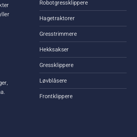
Robotgressklippere
kter
ller
Hagetraktorer
Gresstrimmere
Hekksakser
Gressklippere
Løvblåsere
ger,
na.
Frontklippere