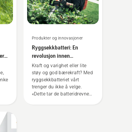
Produkter og innovasjoner
Ryggsekkbatteri: En
er
revolusjon innen
håndholdte, batteridrevne
Kraft og varighet eller lite
verktøy
e,
støy og god bærekraft? Med
enke
ryggsekkbatteriet vårt
trenger du ikke å velge.
«Dette tar de batteridrevne
produktene til et helt nytt
nivå», sier Johan Svennung,
produktsjef for elektriske og
batteridrevne håndholdte
verktøy hos Husqvarna.