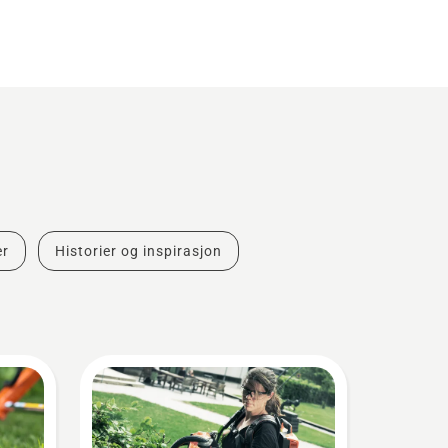
er
Historier og inspirasjon