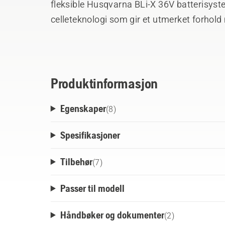
fleksible Husqvarna BLi-X 36V batterisys
celleteknologi som gir et utmerket forhold
designen er bygget for holdbarhet og oppfyl
ActiveCool-systemet kjøler ned batteriet u
bidrar til å optimalisere ytelsen og forlenge 
Husqvarna Fleet Services.
Produktinformasjon
Egenskaper
(
8
)
Spesifikasjoner
Tilbehør
(
7
)
Passer til modell
Håndbøker og dokumenter
(
2
)