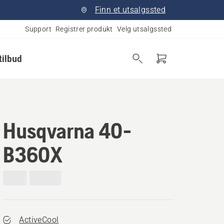
Finn et utsalgssted
Support
Registrer produkt
Velg utsalgssted
tilbud
Husqvarna 40-
B360X
ActiveCool