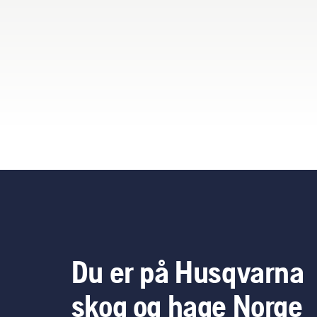
bat
red
betr
Du er på Husqvarna
skog og hage Norge