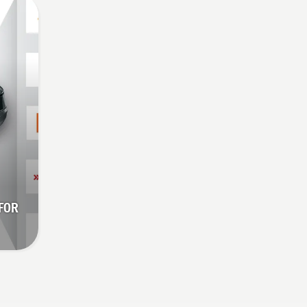
rger
t du
å ta
 FOR