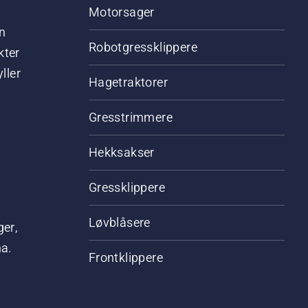
Motorsager
n
Robotgressklippere
kter
ller
Hagetraktorer
Gresstrimmere
Hekksakser
Gressklippere
Løvblåsere
ger,
na.
Frontklippere