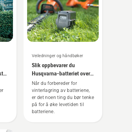
Veiledninger og håndbøker
Slik oppbevarer du
ktig
Husqvarna-batteriet over
vinteren
Når du forbereder for
er
vinterlagring av batteriene,
er det noen ting du bør tenke
på for å øke levetiden til
batteriene.
e