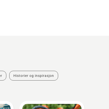
er
Historier og inspirasjon