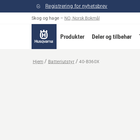
Registrering for nyhetsbrev
Skog og hage
–
NO, Norsk Bokmål
Produkter
Deler og tilbehør
Hjem
Batteriutstyr
40-B360X