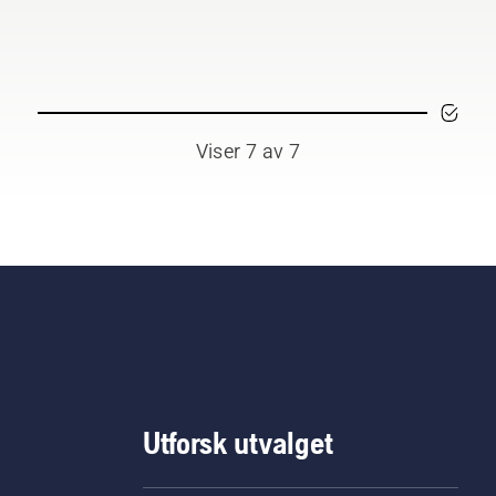
teridrevne produkter
useres forstyrrelsene
aktelig.
Viser 7 av 7
Utforsk utvalget