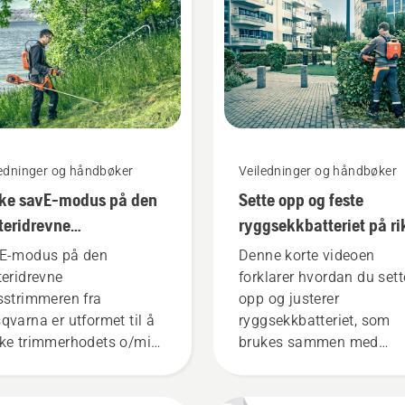
ledninger og håndbøker
Veiledninger og håndbøker
ke savE-modus på den
Sette opp og feste
teridrevne
ryggsekkbatteriet på ri
sstrimmeren
måte
E-modus på den
Denne korte videoen
teridrevne
forklarer hvordan du sett
sstrimmeren fra
opp og justerer
qvarna er utformet til å
ryggsekkbatteriet, som
ke trimmerhodets o/min
brukes sammen med
 full gass, samtidig som
Husqvarnas profesjonell
 opprettholder
batteriprodukter. Et riktig