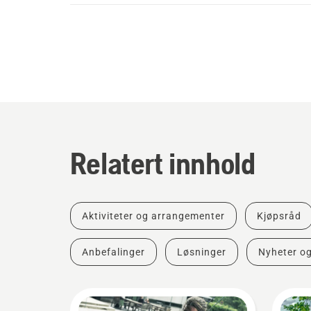
Relatert innhold
Aktiviteter og arrangementer
Kjøpsråd
Anbefalinger
Løsninger
Nyheter o