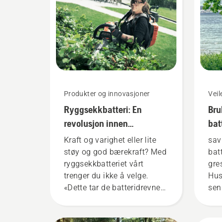
Produkter og innovasjoner
Vei
Ryggsekkbatteri: En
Bru
revolusjon innen
bat
håndholdte, batteridrevne
gre
Kraft og varighet eller lite
sav
verktøy
støy og god bærekraft? Med
bat
ryggsekkbatteriet vårt
gre
trenger du ikke å velge.
Hus
«Dette tar de batteridrevne
sen
produktene til et helt nytt
ved
nivå», sier Johan Svennung,
det