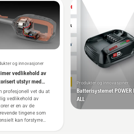
iemomentet slik at
festet ryggsekkbatteri sø
keren skal kunne spare
for en mer komfortabel
teriet under klipping av
passform, og reduserer
t gress. Trykk på én
trøtthet under bruk slik a
pp på den batteridrevne
kan arbeide lenger uten 
mmeren for å
pauser.
ivere/deaktivere savE-
dus.
dukter og innovasjoner
imer vedlikehold av
orisert utstyr med
Produkter og innovasjoner
teriverktøy
Batterisystemet POWER
 profesjonell vet du at
ALL
lig vedlikehold av
orer er en av de
krevende tingene som
ensielt kan forstyrre
eidet ditt. Med