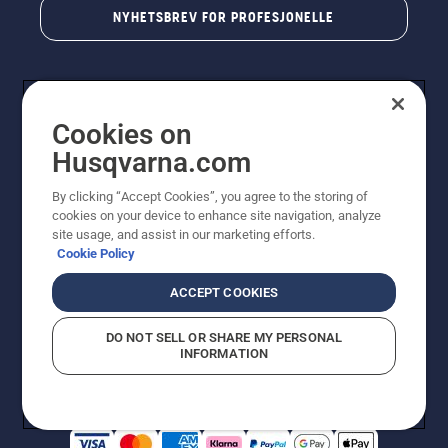
NYHETSBREV FOR PROFESJONELLE
Cookies on
Husqvarna.com
By clicking “Accept Cookies”, you agree to the storing of
cookies on your device to enhance site navigation, analyze
© Husqvarna AB (utgiver). Med enerett. Angitte priser
site usage, and assist in our marketing efforts.
er veiledende priser. Alle oppgitte priser er veiledende
Cookie Policy
utsalgspriser (inkl. mva.) med mindre produktet er
tilgjengelig for direkte kjøp.
ACCEPT COOKIES
Erklæring om informasjonskapsler
Vilkår for bruk
Personvernbetingelser
Imprint
DO NOT SELL OR SHARE MY PERSONAL
Rapportering av mistanker om regelbrudd
Åpenhetsloven
INFORMATION
Likestilling