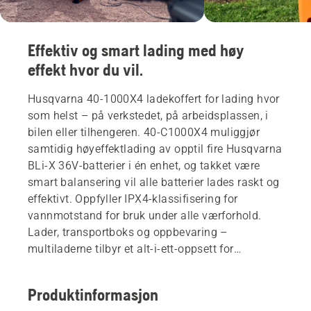
Effektiv og smart lading med høy
effekt hvor du vil.
Husqvarna 40-1000X4 ladekoffert for lading hvor
som helst – på verkstedet, på arbeidsplassen, i
bilen eller tilhengeren. 40-C1000X4 muliggjør
samtidig høyeffektlading av opptil fire Husqvarna
BLi-X 36V-batterier i én enhet, og takket være
smart balansering vil alle batterier lades raskt og
effektivt. Oppfyller IPX4-klassifisering for
vannmotstand for bruk under alle værforhold.
Lader, transportboks og oppbevaring –
multiladerne tilbyr et alt-i-ett-oppsett for
tidsbesparende håndtering av batterier. Batterier
er ikke inkludert.
Produktinformasjon