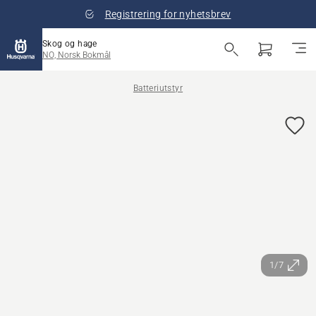
Registrering for nyhetsbrev
Skog og hage
NO, Norsk Bokmål
Batteriutstyr
1/7