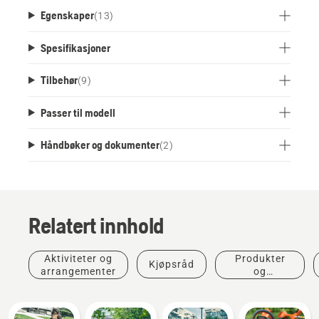
Egenskaper
(
13
)
Spesifikasjoner
Tilbehør
(
9
)
Passer til modell
Håndbøker og dokumenter
(
2
)
Relatert innhold
Aktiviteter og
Produkter
Kjøpsråd
arrangementer
og
innovasjoner