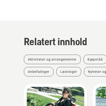
Relatert innhold
Aktiviteter og arrangementer
Kjøpsråd
Anbefalinger
Løsninger
Nyheter o