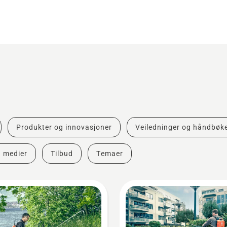
Produkter og innovasjoner
Veiledninger og håndbøk
g medier
Tilbud
Temaer