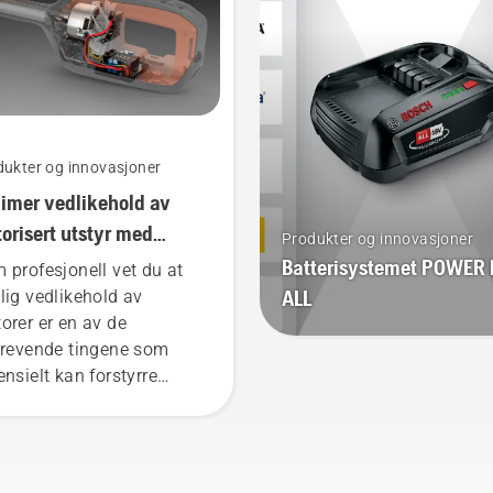
t gress. Trykk på én
trøtthet under bruk slik a
pp på den batteridrevne
kan arbeide lenger uten 
mmeren for å
pauser.
ivere/deaktivere savE-
dus.
dukter og innovasjoner
imer vedlikehold av
orisert utstyr med
Produkter og innovasjoner
teriverktøy
Batterisystemet POWER
 profesjonell vet du at
ALL
lig vedlikehold av
orer er en av de
krevende tingene som
ensielt kan forstyrre
eidet ditt. Med
teridrevne produkter
useres forstyrrelsene
aktelig.