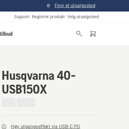
Finn et utsalgssted
Support
Registrer produkt
Velg utsalgssted
tilbud
Husqvarna 40-
USB150X
Høy utgangseffekt via USB-C PD