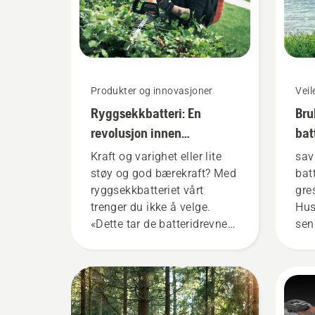
Produkter og innovasjoner
Vei
Ryggsekkbatteri: En
Bru
revolusjon innen
bat
håndholdte, batteridrevne
gre
Kraft og varighet eller lite
sav
verktøy
støy og god bærekraft? Med
bat
ryggsekkbatteriet vårt
gre
trenger du ikke å velge.
Hus
«Dette tar de batteridrevne
sen
produktene til et helt nytt
ved
nivå», sier Johan Svennung,
det
produktsjef for elektriske og
dre
batteridrevne håndholdte
bru
verktøy hos Husqvarna.
bat