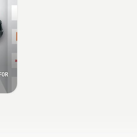
t du
å ta
 FOR