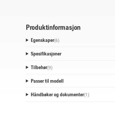
Husqvarna BLi-X 36V-batteri som strømkil
funksjonalitet, kan adapteren også lade di
USB-C PD-kompatibel strømkilde, for ekse
Den robuste designen gjør denne adapteren t
Produktinformasjon
felten. En del av det fleksible Husqvarna 
Egenskaper
standard lader og kabel er ikke inkludert.
(
6
)
Spesifikasjoner
Tilbehør
(
9
)
Passer til modell
Håndbøker og dokumenter
(
1
)