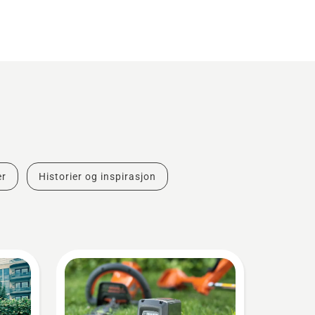
er
Historier og inspirasjon