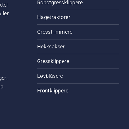
Robotgressklippere
kter
ller
Hagetraktorer
Gresstrimmere
Hekksakser
Gressklippere
Løvblåsere
ger,
na.
Frontklippere