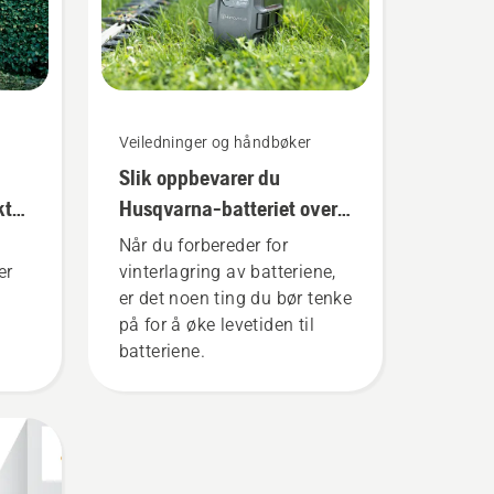
Veiledninger og håndbøker
Slik oppbevarer du
ktig
Husqvarna-batteriet over
vinteren
Når du forbereder for
er
vinterlagring av batteriene,
er det noen ting du bør tenke
på for å øke levetiden til
batteriene.
e
rger