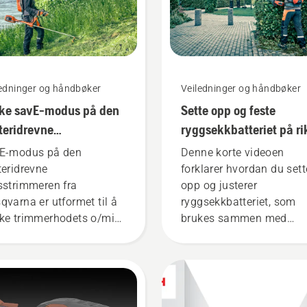
ledninger og håndbøker
Veiledninger og håndbøker
ke savE-modus på den
Sette opp og feste
teridrevne
ryggsekkbatteriet på ri
sstrimmeren
måte
E-modus på den
Denne korte videoen
teridrevne
forklarer hvordan du sett
sstrimmeren fra
opp og justerer
qvarna er utformet til å
ryggsekkbatteriet, som
ke trimmerhodets o/min
brukes sammen med
 full gass, samtidig som
Husqvarnas profesjonell
 opprettholder
batteriprodukter. Et riktig
iemomentet slik at
festet ryggsekkbatteri sø
keren skal kunne spare
for en mer komfortabel
teriet under klipping av
passform, og reduserer