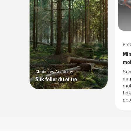
tyn
kna
tri
akt
mo
Pro
Min
mot
bat
Som
Chainsaw Academy
Slik feller du et tre
dag
mot
tid
pot
arb
bat
red
betr