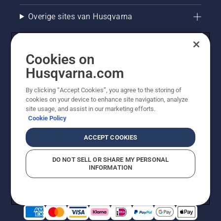
Overige sites van Husqvarna
Cookies on
Husqvarna.com
By clicking “Accept Cookies”, you agree to the storing of
cookies on your device to enhance site navigation, analyze
site usage, and assist in our marketing efforts.
Cookie Policy
© Husqvarna AB (publ). Alle rechten voorbehouden. De
getoonde prijzen zijn consumentenadviesprijzen. Alle
ACCEPT COOKIES
vermelde prijzen zijn adviesverkoopprijzen (incl. BTW),
tenzij het product beschikbaar is voor directe aankoop.
DO NOT SELL OR SHARE MY PERSONAL
Cookiebeleid
Gebruiksvoorwaarden
Privacyverklaring
INFORMATION
Bedrijfsgegevens
Report Suspected Violations