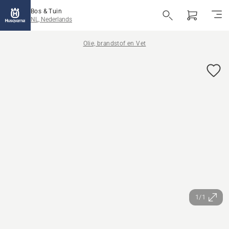
Bos & Tuin
NL, Nederlands
Olie, brandstof en Vet
1/1