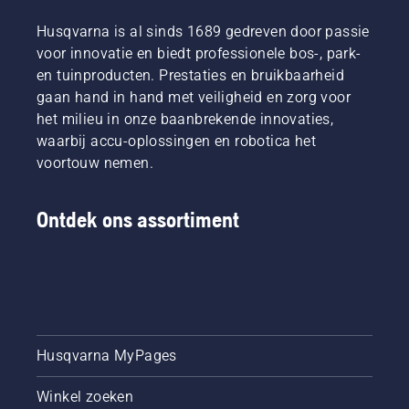
zorgen
beste
manieren
dat hij
Husqvarna is al sinds 1689 gedreven door passie
zijn in
om de
zonder
hun
olie af te
voor innovatie en biedt professionele bos-, park-
wrijving
land. Zij
tappen,
en tuinproducten. Prestaties en bruikbaarheid
vrij rond
zijn ons
beide
gaan hand in hand met veiligheid en zorg voor
het blad
H-team.
zijn in
het milieu in onze baanbrekende innovaties,
beweegt.
En ze
deze
Dit
waarbij accu-oplossingen en robotica het
zijn onze
video te
verlengt
meest
zien.
voortouw nemen.
de
veeleisende
levensduur
gebruikers.
van
Ontdek ons assortiment
zaagblad
en
ketting.
Volg de
instructies
in deze
korte
Husqvarna MyPages
video om
te leren
hoe u
Winkel zoeken