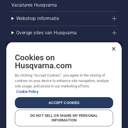
Vacatures Husqvarna
Webshop informatie
Overige sites van Husqvarna
Cookies on
Husqvarna.com
By clicking “Accept Cookies”, you agree to the storing of
cookies on your device to enhance site navigation, analyze
site usage, and assist in our marketing efforts.
Cookie Policy
© Husqvarna AB (publ). Alle rechten voorbehouden. De
getoonde prijzen zijn consumentenadviesprijzen. Alle
ACCEPT COOKIES
vermelde prijzen zijn adviesverkoopprijzen (incl. BTW),
tenzij het product beschikbaar is voor directe aankoop.
DO NOT SELL OR SHARE MY PERSONAL
Cookiebeleid
Gebruiksvoorwaarden
Privacyverklaring
INFORMATION
Bedrijfsgegevens
Report Suspected Violations