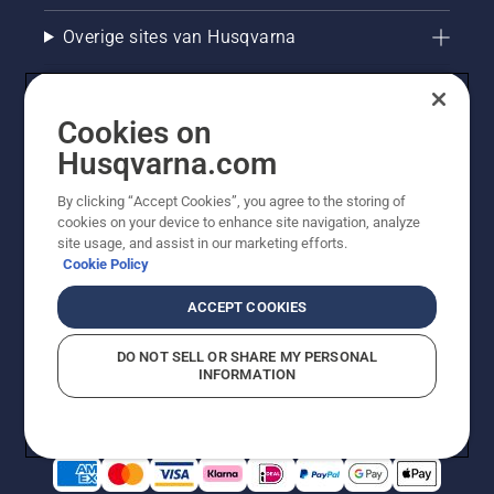
Overige sites van Husqvarna
Cookies on
Husqvarna.com
By clicking “Accept Cookies”, you agree to the storing of
cookies on your device to enhance site navigation, analyze
site usage, and assist in our marketing efforts.
Cookie Policy
© Husqvarna AB (publ). Alle rechten voorbehouden. De
getoonde prijzen zijn consumentenadviesprijzen. Alle
ACCEPT COOKIES
vermelde prijzen zijn adviesverkoopprijzen (incl. BTW),
tenzij het product beschikbaar is voor directe aankoop.
DO NOT SELL OR SHARE MY PERSONAL
Cookiebeleid
Gebruiksvoorwaarden
Privacyverklaring
INFORMATION
Bedrijfsgegevens
Report Suspected Violations