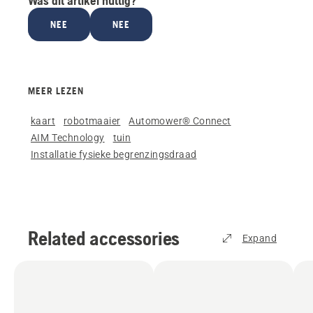
Was dit artikel nuttig?
NEE
NEE
MEER LEZEN
kaart
robotmaaier
Automower® Connect
AIM Technology
tuin
Installatie fysieke begrenzingsdraad
Related accessories
Expand