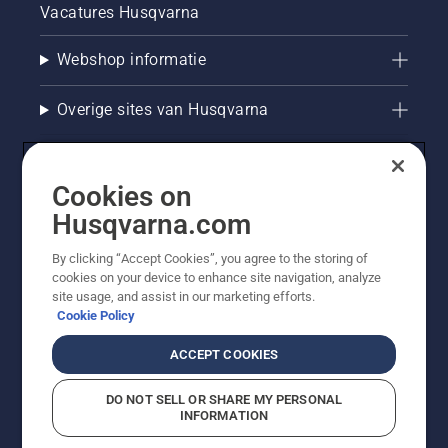
Vacatures Husqvarna
Webshop informatie
Overige sites van Husqvarna
Cookies on
Husqvarna.com
By clicking “Accept Cookies”, you agree to the storing of
cookies on your device to enhance site navigation, analyze
site usage, and assist in our marketing efforts.
Cookie Policy
© Husqvarna AB (publ). Alle rechten voorbehouden. De
getoonde prijzen zijn consumentenadviesprijzen. Alle
ACCEPT COOKIES
vermelde prijzen zijn adviesverkoopprijzen (incl. BTW),
tenzij het product beschikbaar is voor directe aankoop.
DO NOT SELL OR SHARE MY PERSONAL
Cookiebeleid
Gebruiksvoorwaarden
Privacyverklaring
INFORMATION
Bedrijfsgegevens
Report Suspected Violations