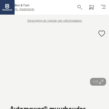
Bos & Tuin
NL, Nederlands
Verzorging en opslag van robotmaaiers
1/2
Automower® muurhouder