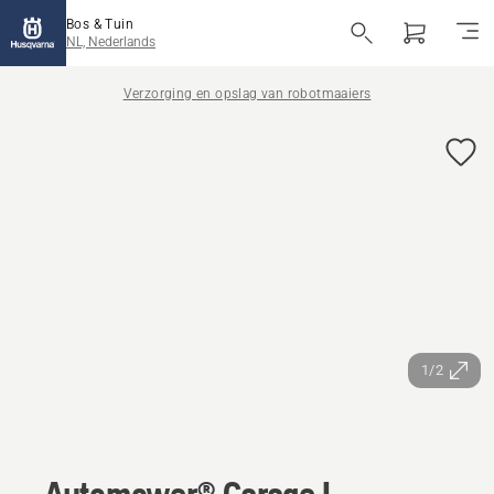
Bos & Tuin
NL, Nederlands
Verzorging en opslag van robotmaaiers
1/2
Automower® Garage L