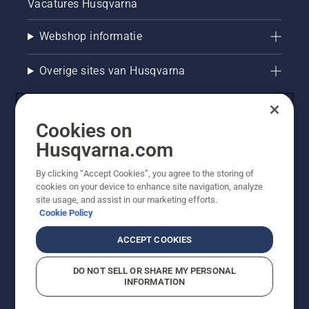
Vacatures Husqvarna
Webshop informatie
Overige sites van Husqvarna
Cookies on
Husqvarna.com
By clicking “Accept Cookies”, you agree to the storing of
cookies on your device to enhance site navigation, analyze
site usage, and assist in our marketing efforts.
Cookie Policy
© Husqvarna AB (publ). Alle rechten voorbehouden. De
getoonde prijzen zijn consumentenadviesprijzen. Alle
ACCEPT COOKIES
vermelde prijzen zijn adviesverkoopprijzen (incl. BTW),
tenzij het product beschikbaar is voor directe aankoop.
DO NOT SELL OR SHARE MY PERSONAL
Cookiebeleid
Gebruiksvoorwaarden
Privacyverklaring
INFORMATION
Bedrijfsgegevens
Report Suspected Violations