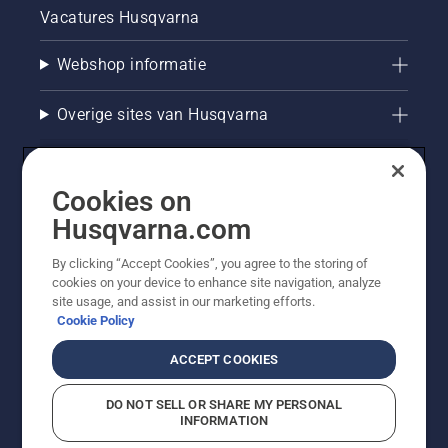
Vacatures Husqvarna
Webshop informatie
Overige sites van Husqvarna
Cookies on
Husqvarna.com
By clicking “Accept Cookies”, you agree to the storing of
cookies on your device to enhance site navigation, analyze
site usage, and assist in our marketing efforts.
Cookie Policy
© Husqvarna AB (publ). Alle rechten voorbehouden. De
getoonde prijzen zijn consumentenadviesprijzen. Alle
ACCEPT COOKIES
vermelde prijzen zijn adviesverkoopprijzen (incl. BTW),
tenzij het product beschikbaar is voor directe aankoop.
DO NOT SELL OR SHARE MY PERSONAL
Cookiebeleid
Gebruiksvoorwaarden
Privacyverklaring
INFORMATION
Bedrijfsgegevens
Report Suspected Violations