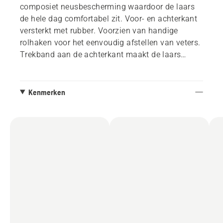
composiet neusbescherming waardoor de laars
de hele dag comfortabel zit. Voor- en achterkant
versterkt met rubber. Voorzien van handige
rolhaken voor het eenvoudig afstellen van veters.
Trekband aan de achterkant maakt de laars
gemakkelijk aan te trekken. Voldoet aan EN
ISO 20345 S3 - SRC + HRO. Maten 36 – 47.
Kenmerken