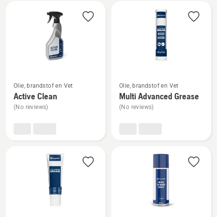
Bekijk
alle
producten
Bekijk
Bekijk
Olie, brandstof en Vet
Olie, brandstof en Vet
meer
meer
Active Clean
Multi Advanced Grease
details
details
(No reviews)
(No reviews)
over
over
Active
Multi
Clean
Advanced
Grease