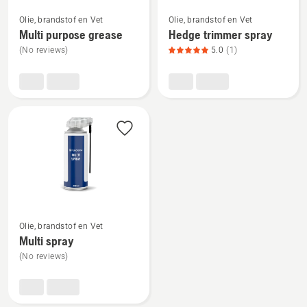
Bekijk
Bekijk
Olie, brandstof en Vet
Olie, brandstof en Vet
meer
meer
Multi purpose grease
Hedge trimmer spray
details
details
(No reviews)
5.0
(1)
over
over
Multi
Hedge
purpose
trimmer
grease
spray,
productbeoordeling
5
van
5
Bekijk
Olie, brandstof en Vet
meer
Multi spray
details
(No reviews)
over
Multi
spray