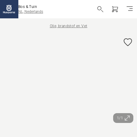
Bos & Tuin
NL, Nederlands
Olie, brandstof en Vet
1/1