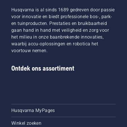
beste
zorgen
manieren
zijn in
Husqvarna is al sinds 1689 gedreven door passie
dat hij
om de
hun
zonder
olie af te
voor innovatie en biedt professionele bos-, park-
land. Zij
wrijving
tappen,
en tuinproducten. Prestaties en bruikbaarheid
zijn ons
vrij rond
beide
gaan hand in hand met veiligheid en zorg voor
H-team.
het blad
zijn in
het milieu in onze baanbrekende innovaties,
En ze
beweegt.
deze
zijn onze
waarbij accu-oplossingen en robotica het
Dit
video te
meest
verlengt
zien.
voortouw nemen.
veeleisende
de
gebruikers.
levensduur
van
Ontdek ons assortiment
zaagblad
en
ketting.
Volg de
instructies
in deze
korte
Husqvarna MyPages
video om
te leren
Winkel zoeken
hoe u