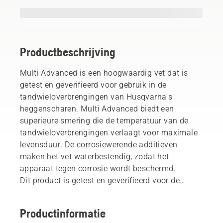
Productbeschrijving
Multi Advanced is een hoogwaardig vet dat is
getest en geverifieerd voor gebruik in de
tandwieloverbrengingen van Husqvarna's
heggenscharen. Multi Advanced biedt een
superieure smering die de temperatuur van de
tandwieloverbrengingen verlaagt voor maximale
levensduur. De corrosiewerende additieven
maken het vet waterbestendig, zodat het
apparaat tegen corrosie wordt beschermd.
Dit product is getest en geverifieerd voor de
tandwielaandrijvingen van Husqvarna machines.
De superieure smering vermindert slijtage en de
Productinformatie
waterbestendigheid beschermt tegen corrosie.