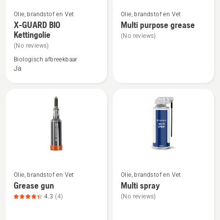
Bekijk
Bekijk
Olie, brandstof en Vet
Olie, brandstof en Vet
meer
meer
X-GUARD BIO
Multi purpose grease
Kettingolie
details
details
(No reviews)
over
over
(No reviews)
X-
Multi
Biologisch afbreekbaar
Ja
GUARD
purpose
BIO
grease
Kettingolie
Bekijk
Bekijk
Olie, brandstof en Vet
Olie, brandstof en Vet
meer
meer
Grease gun
Multi spray
details
details
4.3
(4)
(No reviews)
over
over
Grease
Multi