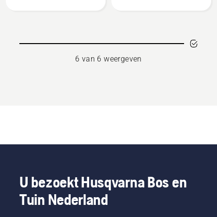
gun,
spray
productbeoordeling
4.3
van
5
6 van 6 weergeven
U bezoekt Husqvarna Bos en
Tuin Nederland