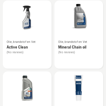
Bekijk
alle
producten
Bekijk
Bekijk
Olie, brandstof en Vet
Olie, brandstof en Vet
meer
meer
Active Clean
Mineral Chain oil
details
details
(No reviews)
(No reviews)
over
over
Active
Mineral
Clean
Chain
oil