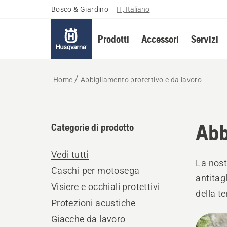
Bosco & Giardino
–
IT, Italiano
Prodotti
Accessori
Servizi
Home
Abbigliamento protettivo e da lavoro
Abb
Categorie di prodotto
Vedi tutti
La nost
Caschi per motosega
antitag
Visiere e occhiali protettivi
della t
Protezioni acustiche
Lavora 
Tutti
Giacche da lavoro
in base 