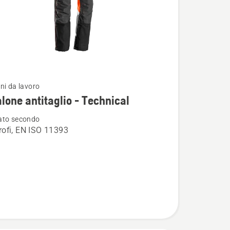
ni da lavoro
i
lone antitaglio - Technical
ato secondo
ofi, EN ISO 11393
ne
o
l