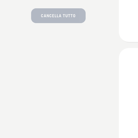
per
motose
CANCELLA TUTTO
Techni