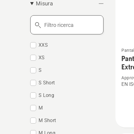
Misura
Filtro
ricerca
Vedi
XXS
Pantal
maggio
Pant
XS
dettagl
Extr
S
su
Appro
Pantal
S Short
EN IS
antitag
S Long
-
Techni
M
Extrem
M Short
Arboris
M Long