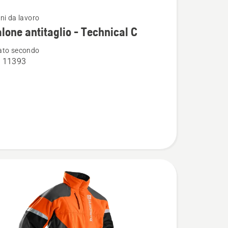
ni da lavoro
i
lone antitaglio - Technical C
ato secondo
O 11393
ne
o
l