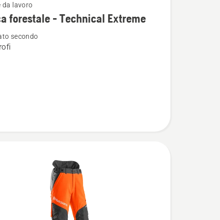
 da lavoro
i
a forestale - Technical Extreme
ato secondo
ofi
e
l