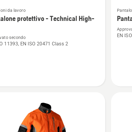
Vedi
oni da lavoro
Pantalo
ri
maggior
alone protettivo - Technical High-
Panta
i
dettagli
Approv
su
EN IS
vato secondo
one
Pantalo
O 11393, EN ISO 20471 Class 2
ivo
antitagli
-
cal
Technica
C