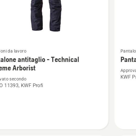
Vedi
oni da lavoro
Pantalo
ri
maggior
alone antitaglio - Technical
Panta
i
dettagli
eme Arborist
Approv
su
KWF Pr
vato secondo
one
Pantalo
O 11393, KWF Profi
lio
antitagli
-
cal
Technica
e
t