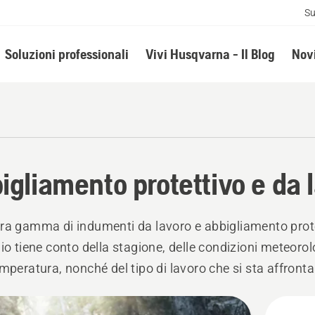
Su
Soluzioni professionali
Vivi Husqvarna - Il Blog
Novi
igliamento protettivo e da 
ra gamma di indumenti da lavoro e abbigliamento prot
lio tiene conto della stagione, delle condizioni meteoro
emperatura, nonché del tipo di lavoro che si sta affront
in comodità e sicurezza, scegli una delle quattro linee d
all'attività che svolgerai.