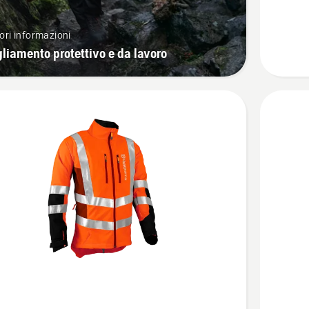
-
Technica
ri informazioni
Extreme
liamento protettivo e da lavoro
Vedi