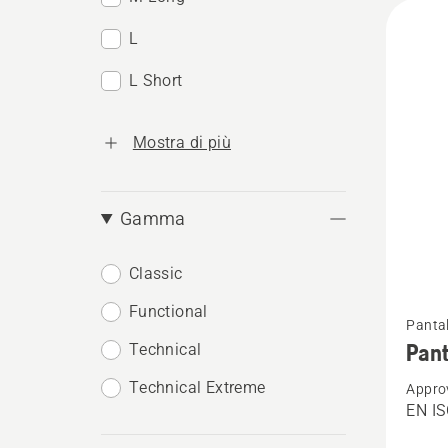
L
L Short
Mostra di più
Gamma
Classic
Vedi
Functional
Pantal
maggio
Pant
Technical
dettagl
Technical Extreme
Appro
su
EN I
Pantalo