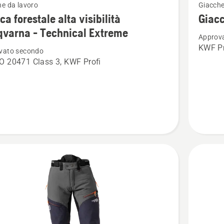
e da lavoro
Giacche
ri
maggior
ca forestale alta visibilità
Giacc
i
dettagli
varna - Technical Extreme
Approv
su
KWF Pr
vato secondo
Giacca
O 20471 Class 3, KWF Profi
le
forestal
-
à
Technica
rna
Extreme
cal
e