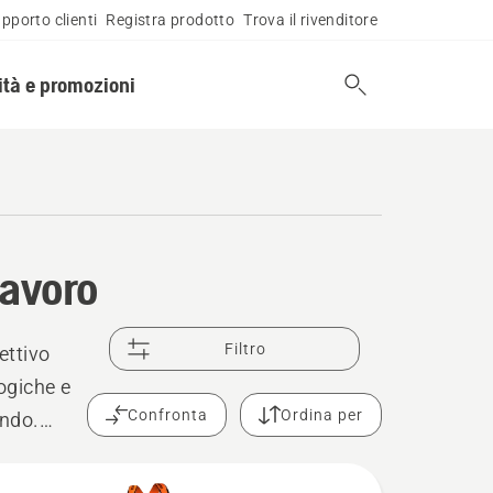
pporto clienti
Registra prodotto
Trova il rivenditore
tà e promozioni
lavoro
Filtro
ettivo
logiche e
Confronta
Ordina per
ando.
isponibili