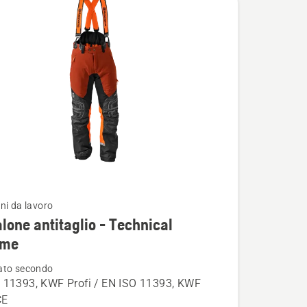
ni da lavoro
i
lone antitaglio - Technical
eme
ato secondo
ne
 11393, KWF Profi / EN ISO 11393, KWF
o
CE