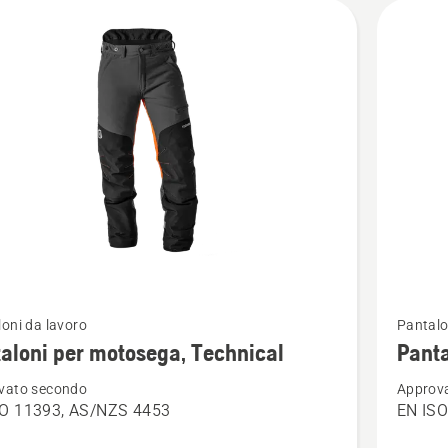
Vedi
oni da lavoro
Pantalo
ri
maggior
aloni per motosega, Technical
Panta
i
dettagli
vato secondo
Approv
su
SO 11393, AS/NZS 4453
EN ISO
ni
Pantalo