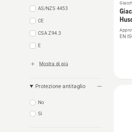
Giacch
maggio
AS/NZS 4453
Giac
dettagl
Husq
CE
su
Appro
Giacca
CSA Z94.3
EN IS
foresta
E
alta
visibilit
Mostra di più
Husqva
-
Techni
Protezione antitaglio
Extrem
No
Sì