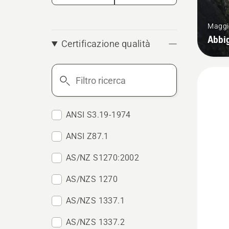
Maggio
Abbig
Certificazione qualità
Filtro
ricerca
ANSI S3.19-1974
ANSI Z87.1
AS/NZ S1270:2002
AS/NZS 1270
AS/NZS 1337.1
AS/NZS 1337.2
Vedi