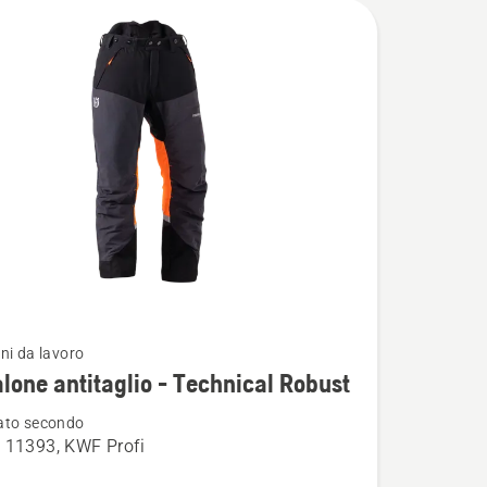
ni da lavoro
i
lone antitaglio - Technical Robust
ato secondo
 11393, KWF Profi
ne