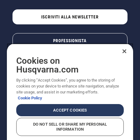
ISCRIVITI ALLA NEWSLETTER
PROFESSIONISTA
Cookies on
Husqvarna.com
By clicking “Accept Cookies”, you agree to the storing of
cookies on your device to enhance site navigation, analyze
site usage, and assist in our marketing efforts.
Cookie Policy
© Husqvarna AB (publ). Tutti i diritti riservati. I prezzi
ACCEPT COOKIES
pubblicati si intendono raccomandati e arrotondati, non
impegnativi, comprensivi di I.V.A. vigente. FERCAD SpA
DO NOT SELL OR SHARE MY PERSONAL
- Via Retrone, 49 - 36077 Altavilla Vic. (VI) - Capitale
INFORMATION
Sociale € 2.000.000 int. vers. P.I. e C.F. 01252490246 -
REA 154821 - Società Unipersonale - Soggetta alla