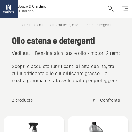
Bosco & Giardino
IT, Italiano
Benzina alchilata, olio miscela, olio catena e detergenti
Olio catena e detergenti
Vedi tutti
Benzina alchilata e olio - motori 2 tempi
Be
Scopri e acquista lubrificanti di alta qualità, tra
cui lubrificante olio e lubrificante grasso. La
nostra gamma è stata sviluppata per proteggere
e mantenere i prodotti Husqvarna anche in
condizioni difficili.
2 products
Confronta
Tutti
i