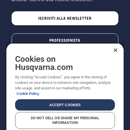
ISCRIVITI ALLA NEWSLETTER
PROFESSIONISTA
Cookies on
Husqvarna.com
By clicking “Accept Cookies”, you agree to the storing of
cookies on your device to enhance site navigation, analyze
site usage, and assist in our marketing efforts.
Cookie Policy
© Husqvarna AB (publ). Tutti i diritti riservati. I prezzi
ACCEPT COOKIES
pubblicati si intendono raccomandati e arrotondati, non
impegnativi, comprensivi di I.V.A. vigente. FERCAD SpA
DO NOT SELL OR SHARE MY PERSONAL
- Via Retrone, 49 - 36077 Altavilla Vic. (VI) - Capitale
INFORMATION
Sociale € 2.000.000 int. vers. P.I. e C.F. 01252490246 -