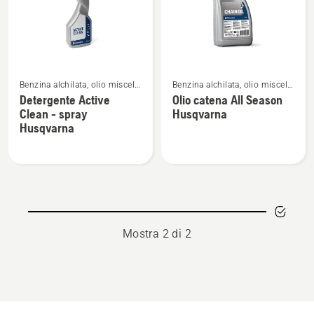
prodotti
Vedi
Vedi
Benzina alchilata, olio miscela,
Benzina alchilata, olio miscela,
maggiori
maggiori
olio catena e detergenti
olio catena e detergenti
Detergente Active
Olio catena All Season
dettagli
dettagli
Clean - spray
Husqvarna
su
su
Husqvarna
Detergente
Olio
Active
catena
Clean
All
-
Season
spray
Husqvarna
Husqvarna
Mostra 2 di 2