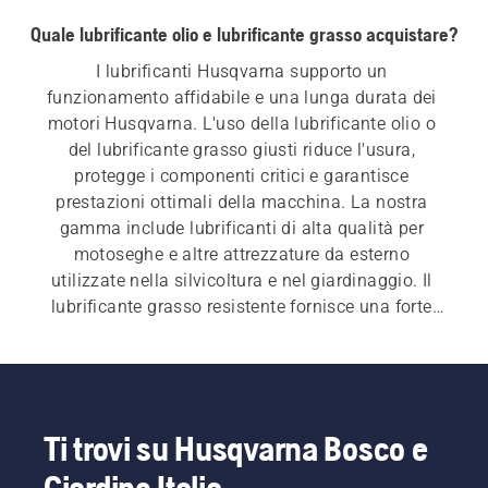
Quale lubrificante olio e lubrificante grasso acquistare?
I lubrificanti Husqvarna supporto un 
funzionamento affidabile e una lunga durata dei 
motori Husqvarna. L'uso della lubrificante olio o 
del lubrificante grasso giusti riduce l'usura, 
protegge i componenti critici e garantisce 
prestazioni ottimali della macchina. La nostra 
gamma include lubrificanti di alta qualità per 
motoseghe e altre attrezzature da esterno 
utilizzate nella silvicoltura e nel giardinaggio. Il 
lubrificante grasso resistente fornisce una forte 
protezione per le parti in movimento, mentre 
lubrificante olio contribuisce a garantire una 
lubrificazione efficace e una minore usura.
Ti trovi su Husqvarna Bosco e
Giardino Italia