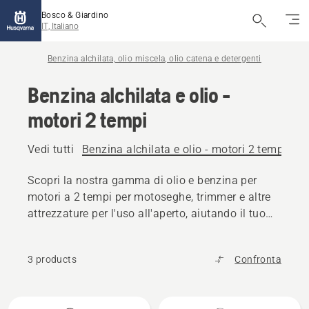
Bosco & Giardino
IT, Italiano
Benzina alchilata, olio miscela, olio catena e detergenti
Benzina alchilata e olio -
motori 2 tempi
Vedi tutti
Benzina alchilata e olio - motori 2 tempi
Be
Scopri la nostra gamma di olio e benzina per
motori a 2 tempi per motoseghe, trimmer e altre
attrezzature per l'uso all'aperto, aiutando il tuo
prodotto Husqvarna a mantenere le massime
prestazioni.
3 products
Confronta
Tutti