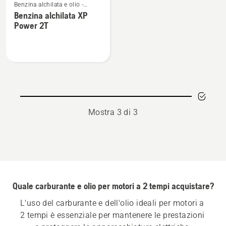
Benzina alchilata e olio -
maggiori
motori 2 tempi
Benzina alchilata XP
dettagli
Power 2T
su
Benzina
alchilata
XP
Power
2T
Mostra 3 di 3
Quale carburante e olio per motori a 2 tempi acquistare?
L'uso del carburante e dell'olio ideali per motori a 
2 tempi è essenziale per mantenere le prestazioni 