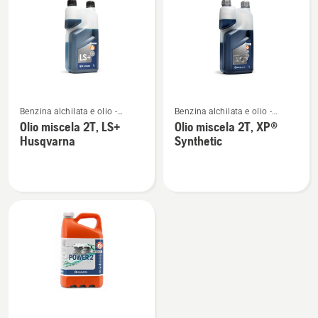
i
prodotti
Vedi
Vedi
Benzina alchilata e olio -
Benzina alchilata e olio -
maggiori
maggiori
motori 2 tempi
motori 2 tempi
Olio miscela 2T, LS+
Olio miscela 2T, XP®
dettagli
dettagli
Husqvarna
Synthetic
su
su
Olio
Olio
miscela
miscela
2T,
2T,
LS+
XP®
Husqvarna
Synthetic
Vedi