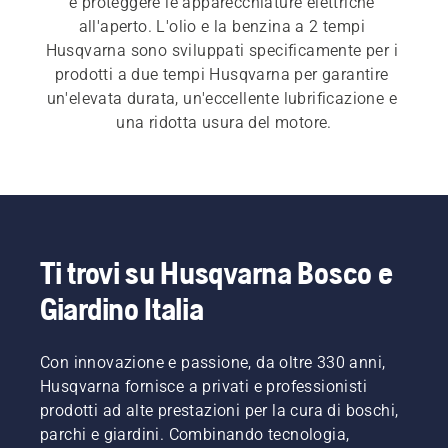
e proteggere le apparecchiature elettriche 
all'aperto. L'olio e la benzina a 2 tempi 
Husqvarna sono sviluppati specificamente per i 
prodotti a due tempi Husqvarna per garantire 
un'elevata durata, un'eccellente lubrificazione e 
una ridotta usura del motore.
Ti trovi su Husqvarna Bosco e
Giardino Italia
Con innovazione e passione, da oltre 330 anni,
Husqvarna fornisce a privati e professionisti
prodotti ad alte prestazioni per la cura di boschi,
parchi e giardini. Combinando tecnologia,