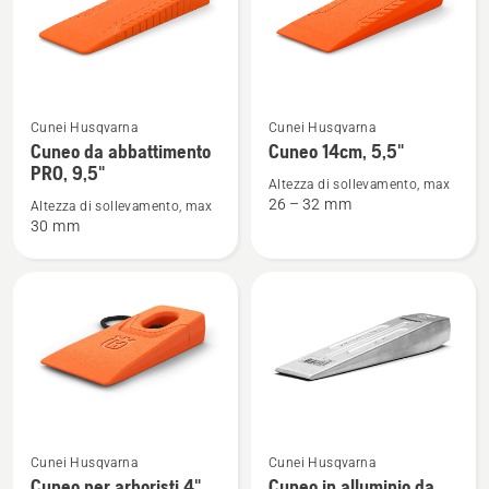
prodotti
Vedi
Vedi
Cunei Husqvarna
Cunei Husqvarna
maggiori
maggiori
Cuneo da abbattimento
Cuneo 14cm, 5,5"
dettagli
dettagli
PRO, 9,5"
Altezza di sollevamento, max
su
su
26 – 32 mm
Altezza di sollevamento, max
Cuneo
Cuneo
30 mm
da
14cm,
abbattimento
5,5"
PRO,
9,5"
Vedi
Vedi
Cunei Husqvarna
Cunei Husqvarna
maggiori
maggiori
Cuneo per arboristi 4"
Cuneo in alluminio da