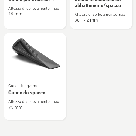
dettagli
dettagli
abbattimento/spacco
Altezza di sollevamento, max
su
su
19 mm
Altezza di sollevamento, max
Cuneo
Cuneo
38 – 42 mm
per
in
arboristi
alluminio
4"
da
abbattimento/spacco
Vedi
Cunei Husqvarna
maggiori
Cuneo da spacco
dettagli
su
Altezza di sollevamento, max
75 mm
Cuneo
da
spacco