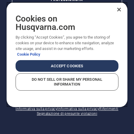
Cookies on
Husqvarna.com
By clicking “Accept Cookies”, you agree to the storing of
cookies on your device to enhance site navigation, analyze
site usage, and assist in our marketing efforts.
Cookie Policy
© Husqvarna AB (publ). Tutti i diritti riservati. I prezzi
ACCEPT COOKIES
pubblicati si intendono raccomandati e arrotondati, non
impegnativi, comprensivi di I.V.A. vigente. FERCAD SpA
DO NOT SELL OR SHARE MY PERSONAL
- Via Retrone, 49 - 36077 Altavilla Vic. (VI) - Capitale
INFORMATION
Sociale € 2.000.000 int. vers. P.I. e C.F. 01252490246 -
REA 154821 - Società Unipersonale - Soggetta alla
Direzione e al Coordinamento di FERMAR SpA
Informativa sui cookie
Termini di utilizzo
Informativa sulla privacy
Informativa sulla privacy
Riferimenti
Segnalazione di presunte violazioni