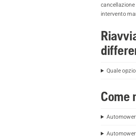
cancellazione
intervento ma
Riavvia
differ
Quale opzio
Come r
Automower®
Automower®