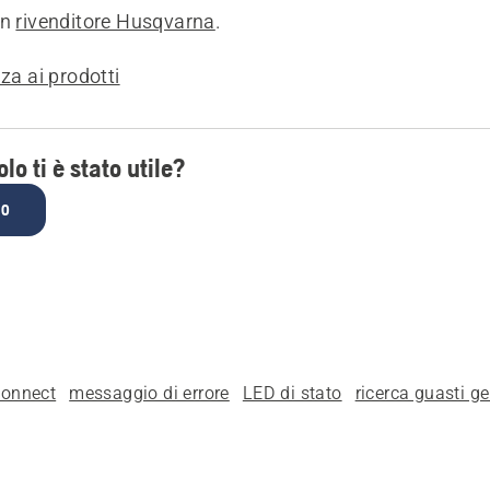
un
rivenditore Husqvarna
.
nza ai prodotti
lo ti è stato utile?
NO
onnect
messaggio di errore
LED di stato
ricerca guasti g