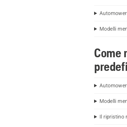
Automower
Modelli men
Come r
predef
Automower®
Modelli men
Il ripristin