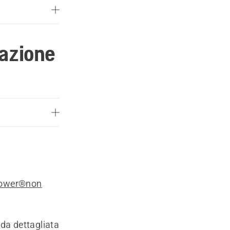
'azione
omower®non
da dettagliata