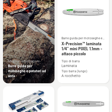
i
prodotti
Barre guida per motoseghe e
Vedi
potatori ad asta
X-Precision™ laminata
maggiori
1/4” mini PIXEL 1.1mm -
attaco piccolo
dettagli
su
Maggiori informazioni
Tipo di barra
X-
Barre guida per
Laminata
motoseghe e potatori ad
Precision™
Tipo barra (lungo)
asta
A rocchetto
laminata
1/4”
mini
PIXEL
1.1mm
-