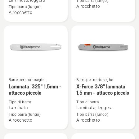
Laminata, leggera
Tipo barra (lungo)
A rocchetto
Force
Force
Tipo barra (lungo)
A rocchetto
.325"
laminata
laminata
.325"
1,3
1,5mm
mm
-
PIXEL
attacco
-
piccolo
attacco
piccolo
Barre per motoseghe
Barre per motoseghe
Vedi
Vedi
Laminata .325" 1,5mm -
X-Force 3/8" laminata
maggiori
maggiori
attacco piccolo
1,5 mm - attacco piccolo
dettagli
dettagli
Tipo di barra
Tipo di barra
su
su
Laminata
Laminata, leggera
Laminata
X-
Tipo barra (lungo)
Tipo barra (lungo)
.325"
Force
A rocchetto
A rocchetto
1,5mm
3/8"
-
laminata