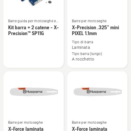
attaco
piccolo
Barre guida per motoseghe e
Barre per motoseghe
Vedi
Vedi
potatori ad asta
Kit barra + 2 catene - X-
X-Precision .325” mini
maggiori
maggiori
Precision™ SP11G
PIXEL 1.1mm
dettagli
dettagli
Tipo di barra
su
su
Laminata
Kit
X-
Tipo barra (lungo)
barra
Precision
A rocchetto
+
.325”
2
mini
catene
PIXEL
-
1.1mm
X-
Precision™
SP11G
Barre per motoseghe
Barre per motoseghe
Vedi
Vedi
X-Force laminata
X-Force laminata