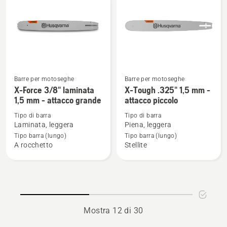
attacco
1,5
piccolo
mm
-
attacco
piccolo
Barre per motoseghe
Barre per motoseghe
Vedi
Vedi
X-Force 3/8" laminata
X-Tough .325" 1,5 mm -
maggiori
maggiori
1,5 mm - attacco grande
attacco piccolo
dettagli
dettagli
Tipo di barra
Tipo di barra
su
su
Laminata, leggera
Piena, leggera
X-
X-
Tipo barra (lungo)
Tipo barra (lungo)
Force
Tough
A rocchetto
Stellite
3/8"
.325"
laminata
1,5
1,5
mm
mm
-
-
attacco
Mostra 12 di 30
attacco
piccolo
grande