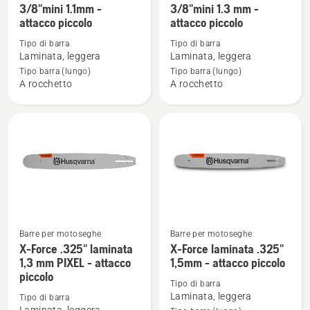
maggiori
maggiori
3/8"mini 1.1mm -
3/8"mini 1.3 mm -
attacco piccolo
attacco piccolo
dettagli
dettagli
su
su
Tipo di barra
Tipo di barra
X-
X-
Laminata, leggera
Laminata, leggera
Force
Force
Tipo barra (lungo)
Tipo barra (lungo)
A rocchetto
A rocchetto
laminata
laminata
3/8"mini
3/8"mini
1.1mm
1.3
-
mm
attacco
-
piccolo
attacco
piccolo
Barre per motoseghe
Barre per motoseghe
Vedi
Vedi
X-Force .325" laminata
X-Force laminata .325"
maggiori
maggiori
1,3 mm PIXEL - attacco
1,5mm - attacco piccolo
piccolo
dettagli
dettagli
Tipo di barra
su
su
Laminata, leggera
Tipo di barra
X-
X-