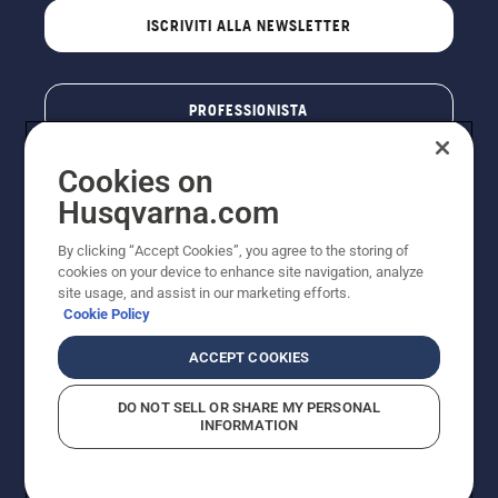
che il
ISCRIVITI ALLA NEWSLETTER
sistema
di
lubrificazione
funziona.
PROFESSIONISTA
Cookies on
Husqvarna.com
By clicking “Accept Cookies”, you agree to the storing of
cookies on your device to enhance site navigation, analyze
site usage, and assist in our marketing efforts.
Cookie Policy
© Husqvarna AB (publ). Tutti i diritti riservati. I prezzi
ACCEPT COOKIES
pubblicati si intendono raccomandati e arrotondati, non
impegnativi, comprensivi di I.V.A. vigente. FERCAD SpA
DO NOT SELL OR SHARE MY PERSONAL
- Via Retrone, 49 - 36077 Altavilla Vic. (VI) - Capitale
INFORMATION
Sociale € 2.000.000 int. vers. P.I. e C.F. 01252490246 -
REA 154821 - Società Unipersonale - Soggetta alla
Direzione e al Coordinamento di FERMAR SpA