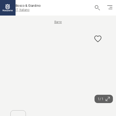
Bosco & Giardino
IT, Italiano
Barre
1/1