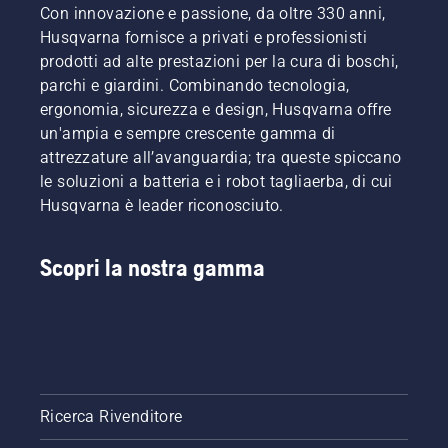
Con innovazione e passione, da oltre 330 anni,
breve
video per
Husqvarna fornisce a privati e professionisti
imparare
prodotti ad alte prestazioni per la cura di boschi,
come
parchi e giardini. Combinando tecnologia,
verificare
ergonomia, sicurezza e design, Husqvarna offre
il
un'ampia e sempre crescente gamma di
corretto
funzionamen
attrezzature all’avanguardia; tra queste spiccano
del
le soluzioni a batteria e i robot tagliaerba, di cui
sistema
Husqvarna è leader riconosciuto.
di
lubrificazione
della
Scopri la nostra gamma
catena
per
motosega.
Controllare
prima di
tutto il
livello
dell'olio.
Ricerca Rivenditore
Avviare