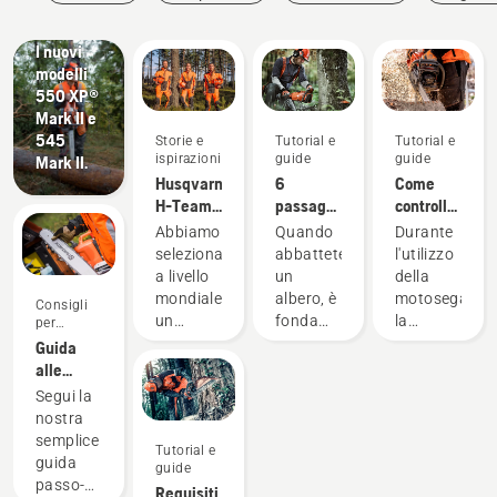
innovazioni
eventi
l'acquisto
#Newchainsawgeneration.
I nuovi
modelli
550 XP®
Mark II e
545
Storie e
Tutorial e
Tutorial e
ispirazioni
guide
guide
Mark II.
Husqvarna
6
Come
H-Team -
passaggi
controllare
Gli
per
la
Abbiamo
Quando
Durante
ambasciatori
abbattere
corretta
selezionato
abbattete
l'utilizzo
correttamente
lubrificazione
a livello
un
della
un albero
della
mondiale
albero, è
motosega,
Consigli
catena
un
fondamentale
la
per
sulla
l'acquisto
gruppo
applicare
lubrificazione
Guida
motosega
di
il
della
alle
ambasciatori
metodo
catena è
barre e
Segui la
rispettabili
corretto,
importante
alle
nostra
e
non solo
per
catene
semplice
Tutorial e
altamente
per
evitarne
guida
guide
qualificati
operare
il
passo-
Requisiti