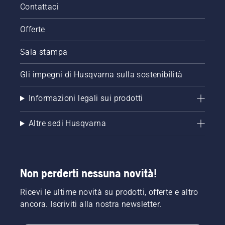
la
Contattaci
motosega
e
Offerte
accertarsi
che il
Sala stampa
freno
della
catena
Gli impegni di Husqvarna sulla sostenibilità
sia
disinserito.
Informazioni legali sui prodotti
Far
girare il
Altre sedi Husqvarna
motore
della
motosega
a pochi
centimetri
Non perderti nessuna novità!
dal
tronco
Ricevi le ultime novità su prodotti, offerte e altro
dell'albero.
L'olio sul
ancora. Iscriviti alla nostra newsletter.
tronco
indica