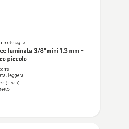
er motoseghe
i
ce laminata 3/8"mini 1.3 mm -
co piccolo
barra
ta, leggera
rra (lungo)
a
hetto