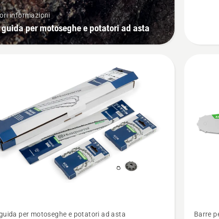
1/4”
ri informazioni
mini
 guida per motoseghe e potatori ad asta
PIXEL
1.1mm
-
attaco
piccolo
Vedi
guida per motoseghe e potatori ad asta
Barre p
ri
maggior