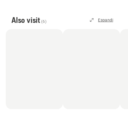
Also visit
Espandi
(
6
)