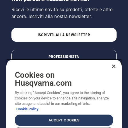
Ricevi le ultime novità su prodotti, offerte e altro
ancora. Iscriviti alla nostra newsletter.
ISCRIVITI ALLA NEWSLETTER
PROFESSIONISTA
Cookies on
Husqvarna.com
By clicking “Accept Cookies”, you agree to the storing of
cookies on your device to enhance site navigation, analyze
site usage, and assist in our marketing efforts.
Cookie Policy
© Husqvarna AB (publ). Tutti i diritti riservati. I prezzi
ACCEPT COOKIES
pubblicati si intendono raccomandati e arrotondati, non