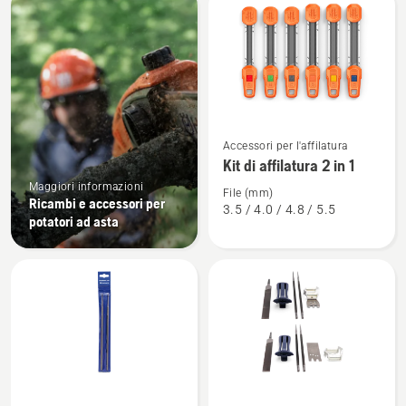
i
prodotti
Vedi
Accessori per l'affilatura
maggiori
Kit di affilatura 2 in 1
dettagli
Maggiori informazioni
su
File (mm)
Ricambi e accessori per
3.5 / 4.0 / 4.8 / 5.5
Kit
potatori ad asta
di
affilatura
2
in
1