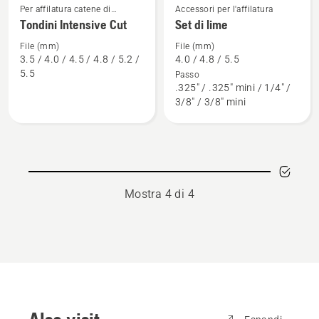
Per affilatura catene di
Accessori per l'affilatura
Vedi
Vedi
potatori ad asta
Tondini Intensive Cut
Set di lime
maggiori
maggiori
dettagli
dettagli
File (mm)
File (mm)
3.5 / 4.0 / 4.5 / 4.8 / 5.2 /
4.0 / 4.8 / 5.5
su
su
5.5
Passo
Tondini
Set
.325" / .325" mini / 1/4" /
Intensive
di
3/8" / 3/8" mini
Cut
lime
Mostra 4 di 4