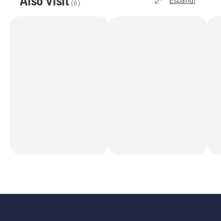
Also visit
Espandi
(
6
)