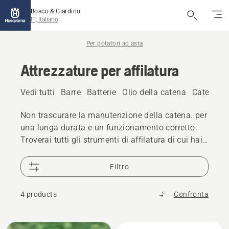
Bosco & Giardino
IT, Italiano
Per potatori ad asta
Attrezzature per affilatura
Vedi tutti
Barre
Batterie
Olio della catena
Catene
A
Non trascurare la manutenzione della catena. per
una lunga durata e un funzionamento corretto.
Troverai tutti gli strumenti di affilatura di cui hai
bisogno nella nostra ampia gamma.
Filtro
4 products
Confronta
Tutti