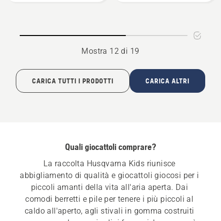
550XP
con
kit
sicurezza
Mostra 12 di 19
CARICA TUTTI I PRODOTTI
CARICA ALTRI
Quali giocattoli comprare?
La raccolta Husqvarna Kids riunisce 
abbigliamento di qualità e giocattoli giocosi per i 
piccoli amanti della vita all'aria aperta. Dai 
comodi berretti e pile per tenere i più piccoli al 
caldo all'aperto, agli stivali in gomma costruiti 