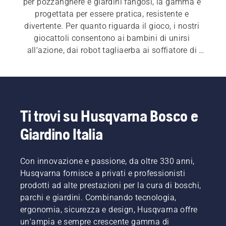
per pozzanghere e giardini fangosi, la gamma è 
progettata per essere pratica, resistente e 
divertente. Per quanto riguarda il gioco, i nostri 
giocattoli consentono ai bambini di unirsi 
all'azione, dai robot tagliaerba ai soffiatore di 
foglie, fino ai giocattoli motoseghe che 
rispecchiano i veri strumenti del mestiere. Che tu 
li stia vestendo per la vita all'aperto o che tu stia 
suscitando un precoce amore per il giardinaggio, 
la raccolta Husqvarna Kids è adatta a ogni 
Ti trovi su Husqvarna Bosco e
giovane esploratore.
Giardino Italia
Con innovazione e passione, da oltre 330 anni,
Husqvarna fornisce a privati e professionisti
prodotti ad alte prestazioni per la cura di boschi,
parchi e giardini. Combinando tecnologia,
ergonomia, sicurezza e design, Husqvarna offre
un'ampia e sempre crescente gamma di