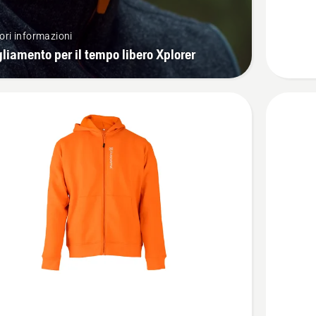
cappucc
Asphalt
ri informazioni
liamento per il tempo libero Xplorer
Vedi