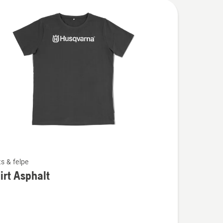
ts & felpe
ri
irt Asphalt
i