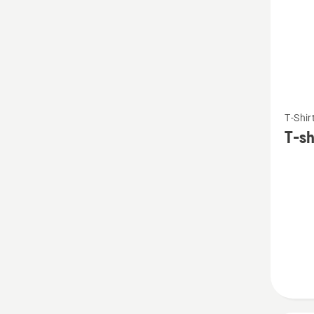
Vedi
T-Shir
maggio
T-sh
dettagl
su
T-
shirt
verde