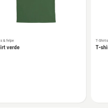
Vedi
ts & felpe
T-Shirts
ri
maggior
irt verde
T-shi
i
dettagli
su
T-
shirt
arancio