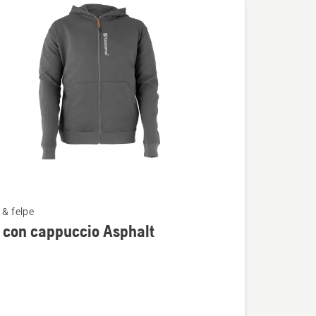
 & felpe
i
 con cappuccio Asphalt