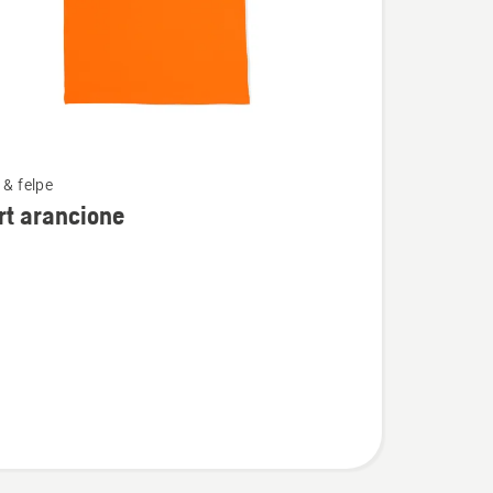
 & felpe
i
rt arancione
ne