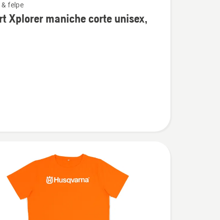
 & felpe
i
rt Xplorer maniche corte unisex,