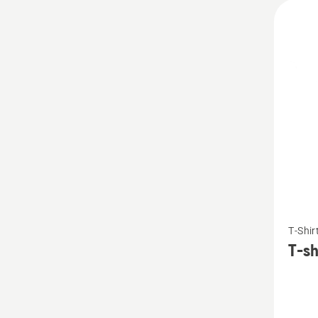
Vedi
T-Shir
maggio
T-sh
dettagl
su
T-