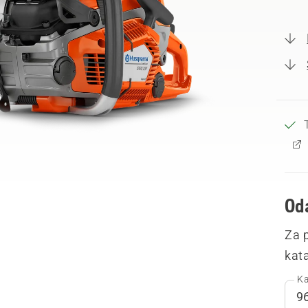
Oda
Za 
kata
Ka