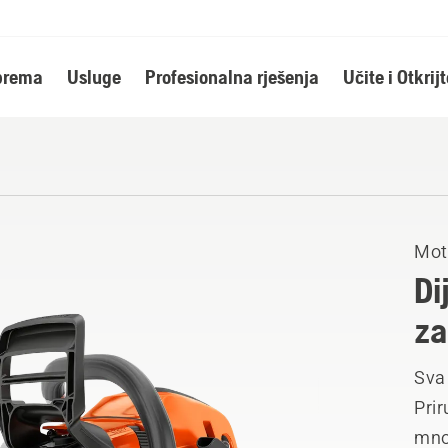
oprema
Usluge
Profesionalna rješenja
Učite i Otkrijt
Mot
Di
za
Sva
Prir
mno