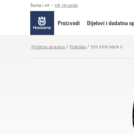
Šuma i vrt
–
HR, Hrvatski
Proizvodi
Dijelovi i dodatna 
Početna stranica
Podrška
550 XP® Mark II