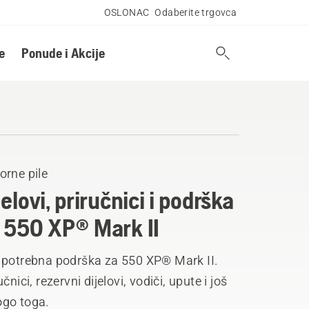
OSLONAC
Odaberite trgovca
e
Ponude i Akcije
orne pile
jelovi, priručnici i podrška
 550 XP® Mark II
 potrebna podrška za 550 XP® Mark II.
učnici, rezervni dijelovi, vodiči, upute i još
go toga.