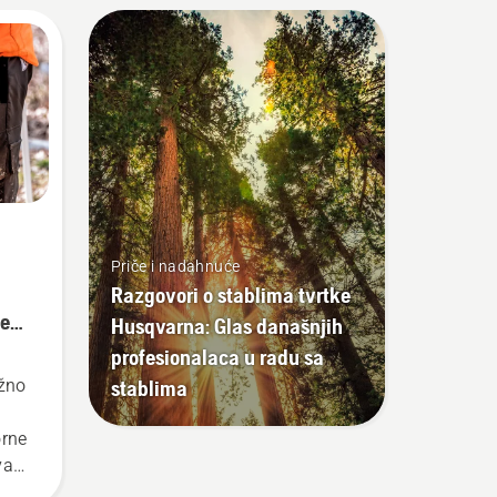
rite
.
Priče i nadahnuće
Razgovori o stablima tvrtke
le
Husqvarna: Glas današnjih
profesionalaca u radu sa
stablima
ažno
orne
va
ici