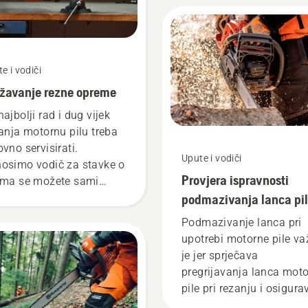
uklonili labavost.
Zategnutost lanca provje
pri svakom ulijevanju
goriva. NAPOMENA!
e i vodiči
Tijekom razdoblja
žavanje rezne opreme
uhodavanja novog lanca
pile potrebno je češće
najbolji rad i dug vijek
provjeravati zategnutost
janja motornu pilu treba
ovno servisirati.
Upute i vodiči
osimo vodič za stavke o
Provjera ispravnosti
ima se možete sami
rinuti.
podmazivanja lanca pi
na motornoj pili
Podmazivanje lanca pri
upotrebi motorne pile v
je jer sprječava
pregrijavanja lanca mot
pile pri rezanju i osigura
njegovo kretanje po vodil