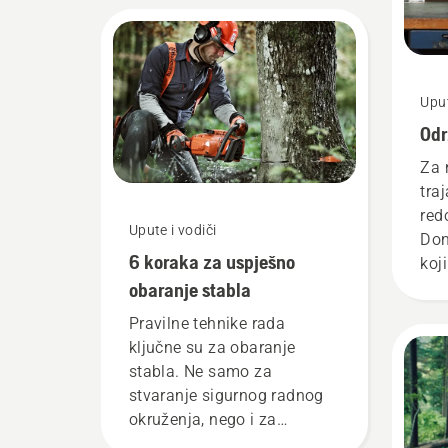
najzahtjevniji korisnici.
Uput
Odr
Za 
tra
red
Upute i vodiči
Don
6 koraka za uspješno
koj
obaranje stabla
pob
Pravilne tehnike rada
ključne su za obaranje
stabla. Ne samo za
stvaranje sigurnog radnog
okruženja, nego i za
učinkovitiji rad.