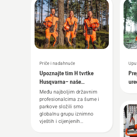
Priče i nadahnuće
Uput
Upoznajte tim H tvrtke
Pre
Husqvarna– naše
ure
najzahtjevnije korisnike
Među najboljim državnim
profesionalcima za šume i
parkove složili smo
globalnu grupu iznimno
vještih i cijenjenih
izaslanika. Oni su naš tim
H. I oni su naši