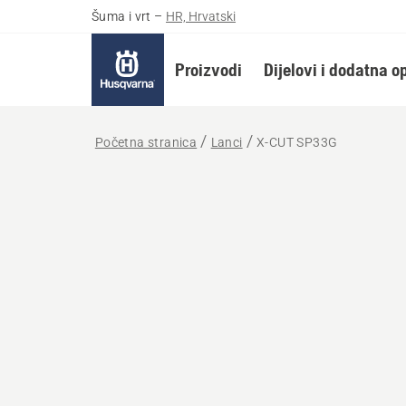
Šuma i vrt
–
HR, Hrvatski
Proizvodi
Dijelovi i dodatna 
Početna stranica
Lanci
X-CUT SP33G