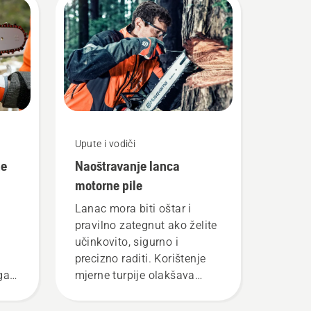
Upute i vodiči
ne
Naoštravanje lanca
motorne pile
Lanac mora biti oštar i
pravilno zategnut ako želite
učinkovito, sigurno i
precizno raditi. Korištenje
ga
mjerne turpije olakšava
održavanje lanca u dobrom
iste
stanju.