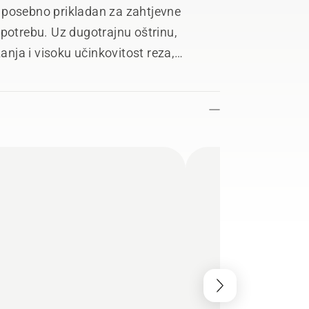
 posebno prikladan za zahtjevne
upotrebu. Uz dugotrajnu oštrinu,
zanja i visoku učinkovitost reza,
e kako bi imali najbolje moguće