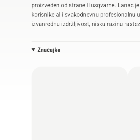
proizveden od strane Husqvarne. Lanac je
korisnike al i svakodnevnu profesionalnu 
izvanrednu izdržljivost, nisku razinu raste
Husqvarna lanac za motorne pile stvoren j
rezultate.
Značajke