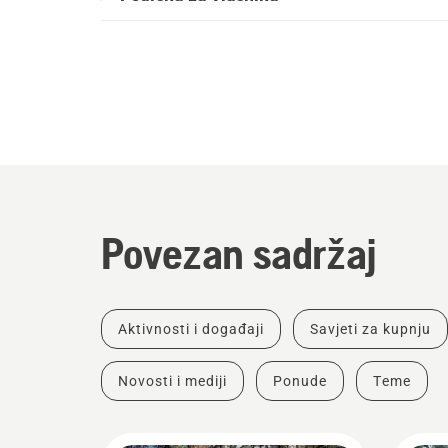
Povezan sadržaj
Aktivnosti i događaji
Savjeti za kupnju
Novosti i mediji
Ponude
Teme