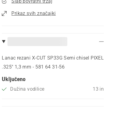
Slab povratni trzaj
Prikaz svih značajki
Lanac rezani X-CUT SP33G Semi chisel PIXEL
.325" 1,3 mm - 581 64 31‑56
Uključeno
Dužina vodilice
13 in