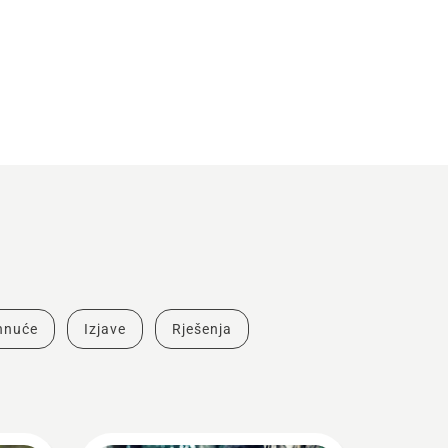
ahnuće
Izjave
Rješenja