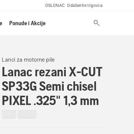
OSLONAC
Odaberite trgovca
e
Ponude i Akcije
Lanci za motorne pile
Lanac rezani X-CUT
SP33G Semi chisel
PIXEL .325" 1,3 mm