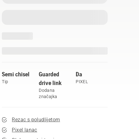
Semi chisel
Guarded
Da
Tip
drive link
PIXEL
Dodana
značajka
Rezac s poludlijetom
Pixel lanac