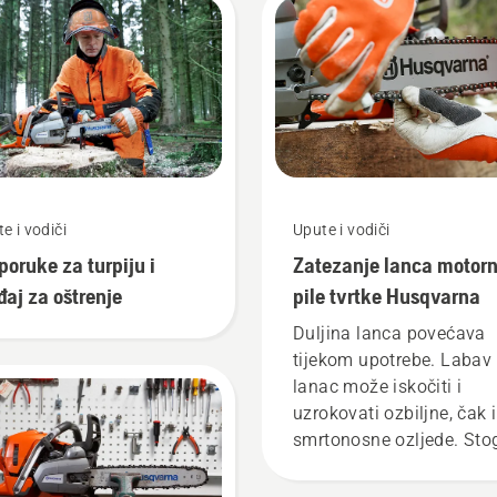
e i vodiči
Upute i vodiči
poruke za turpiju i
Zatezanje lanca motor
đaj za oštrenje
pile tvrtke Husqvarna
Duljina lanca povećava
tijekom upotrebe. Labav
lanac može iskočiti i
uzrokovati ozbiljne, čak i
smrtonosne ozljede. Sto
je važno redovito
podešavati lanac kako b