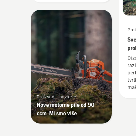
Proi
Sve
pro
Pre
Diz
X-C
raz
per
tvr
mak
pro
Proizvodi i inovacije
to p
Nove motorne pile od 90
ccm. Mi smo više.