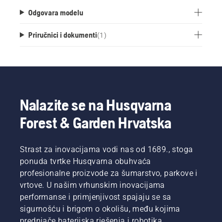
Husqvarna 'Active Clean' sprej sadrži posebno
Odgovara modelu
razvijen deterdžent koji nije fosfat i biorazgradiv
je.
Priručnici i dokumenti
(
1
)
Nalazite se na Husqvarna
Forest & Garden Hrvatska
Strast za inovacijama vodi nas od 1689., stoga
ponuda tvrtke Husqvarna obuhvaća
profesionalne proizvode za šumarstvo, parkove i
vrtove. U našim vrhunskim inovacijama
performanse i primjenjivost spajaju se sa
sigurnošću i brigom o okolišu, među kojima
prednjače baterijska rješenja i robotika.