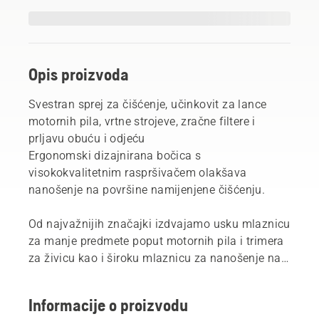
Opis proizvoda
Svestran sprej za čišćenje, učinkovit za lance
motornih pila, vrtne strojeve, zračne filtere i
prljavu obuću i odjeću
Ergonomski dizajnirana bočica s
visokokvalitetnim raspršivačem olakšava
nanošenje na površine namijenjene čišćenju.
Od najvažnijih značajki izdvajamo usku mlaznicu
za manje predmete poput motornih pila i trimera
za živicu kao i široku mlaznicu za nanošenje na
veće predmete poput reznih kućišta kod Ridera i
vrtnih traktora.
Informacije o proizvodu