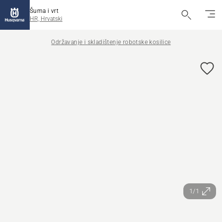
Šuma i vrt
HR, Hrvatski
Održavanje i skladištenje robotske kosilice
1/1