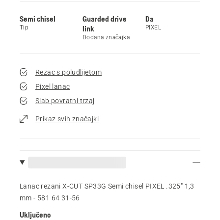
Semi chisel
Guarded drive
Da
Tip
link
PIXEL
Dodana značajka
Rezac s poludlijetom
Pixel lanac
Slab povratni trzaj
Prikaz svih značajki
Lanac rezani X-CUT SP33G Semi chisel PIXEL .325" 1,3
mm - 581 64 31‑56
Uključeno