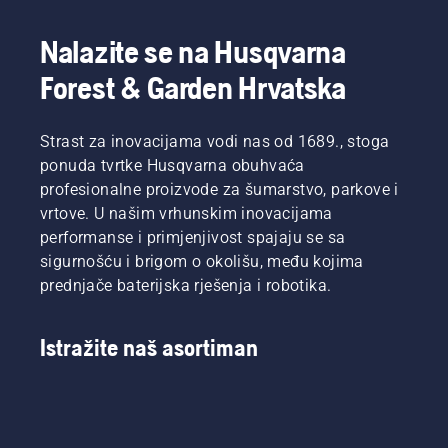
postigli.
Pratite
zategnutost.
upute iz
Nalazite se na Husqvarna
ovog
kratkog
Forest & Garden Hrvatska
videozapisa
kako
biste
Strast za inovacijama vodi nas od 1689., stoga
naučili
ponuda tvrtke Husqvarna obuhvaća
kako
profesionalne proizvode za šumarstvo, parkove i
provjeriti
vrtove. U našim vrhunskim inovacijama
ispravnost
performanse i primjenjivost spajaju se sa
sustava
za
sigurnošću i brigom o okolišu, među kojima
podmazivanje
prednjače baterijska rješenja i robotika.
lanca
motorne
pile.
Istražite naš asortiman
Prvo
provjerite
razinu
ulja.
Pokrenite