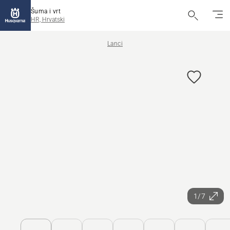
Šuma i vrt
HR, Hrvatski
Lanci
1/7