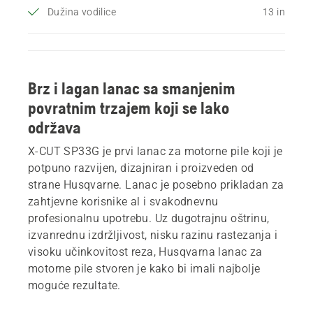
Dužina vodilice
13 in
Brz i lagan lanac sa smanjenim
povratnim trzajem koji se lako
održava
X-CUT SP33G je prvi lanac za motorne pile koji je
potpuno razvijen, dizajniran i proizveden od
strane Husqvarne. Lanac je posebno prikladan za
zahtjevne korisnike al i svakodnevnu
profesionalnu upotrebu. Uz dugotrajnu oštrinu,
izvanrednu izdržljivost, nisku razinu rastezanja i
visoku učinkovitost reza, Husqvarna lanac za
motorne pile stvoren je kako bi imali najbolje
moguće rezultate.