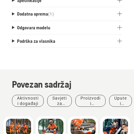
Specifikacije
Dodatna oprema
(
1
)
Odgovara modelu
Podrška za vlasnika
Povezan sadržaj
Aktivnosti
Savjeti
Proizvodi
Upute
i događaji
za
i
i
kupnju
inovacije
vodiči