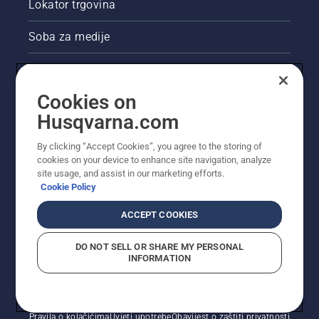
Lokator trgovina
Soba za medije
Akcije
Cookies on
Pravne informacije o proizvodu
Husqvarna.com
Ostale stranice tvrtke Husqvarna
By clicking “Accept Cookies”, you agree to the storing of
cookies on your device to enhance site navigation, analyze
site usage, and assist in our marketing efforts.
Cookie Policy
ACCEPT COOKIES
DO NOT SELL OR SHARE MY PERSONAL
INFORMATION
© Husqvarna AB (jav). Sva prava pridržana. Prikazane
cijene preporučene su maloprodajne cijene.
Pravila o kolačićima
Uvjeti upotrebe
Obavijest o zaštiti privatnosti