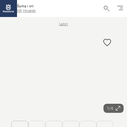
Šuma i vrt
HR, Hrvatski
Lanci
1/6