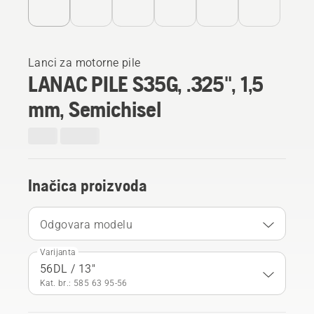
Lanci za motorne pile
LANAC PILE S35G, .325", 1,5
mm, Semichisel
Inačica proizvoda
Odgovara modelu
Varijanta
56DL / 13"
Kat. br.: 585 63 95‑56