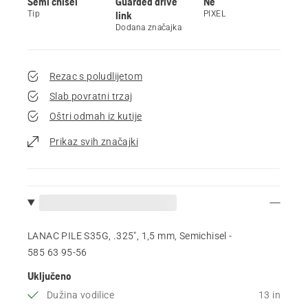
Semi chisel
Guarded drive
Ne
Tip
link
PIXEL
Dodana značajka
Rezac s poludlijetom
Slab povratni trzaj
Oštri odmah iz kutije
Prikaz svih značajki
LANAC PILE S35G, .325", 1,5 mm, Semichisel -
585 63 95‑56
Uključeno
Dužina vodilice
13 in