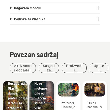
Odgovara modelu
Podrška za vlasnika
Povezan sadržaj
Priče i
nadahnuće
Razgovori
Aktivnosti
Savjeti
Proizvodi
Upute
o
i događaji
za
i
i
stablima
Proizvodi
kupnju
inovacije
vodiči
tvrtke
i inovacije
Husqvarna:
Nove
Glas
motorne
današnjih
pile od
profesionalaca
90 ccm.
u radu sa
Mi smo
Proizvodi
Priče i
i inovacije
nadahnuće
stablima
više.