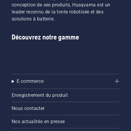
vous
conception de ses produits, Husqvarna est un
mettre
leader reconnu de la tonte robotisée et des
dans le
bain,
solutions à batterie.
commencez
par
consulter
Découvrez notre gamme
nos
conseils
essentiels
tout au
long de
la saison
pour que
E-commerce
votre
pelouse
reste
Enregistrement du produit
saine et
luxuriante.
Nous contacter
Nos actualités en presse