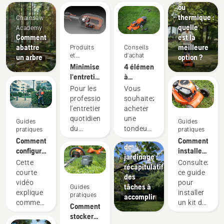
ou
thermique :
Chainsaw
quelle
Academy
Comment
est la
abattre
meilleure
Produits
Conseils
et
d'achat
un arbre
option ?
innovations
Minimisez
4 éléments
l'entretien
à
grâce
prendre
Pour les
Vous
aux
en
professionnels,
souhaitez
outils à
compte
l'entretien
acheter
batterie
lors de
Guides
quotidien
une
Guides
Guides
l'achat
pratiques
du
tondeuse ?
pratiques
pratiques
d'une
Calendrier
moteur
Voici
Comment
Comment
tondeuse
de
est l'une
quelques
configurer
installer
jardinage :
de ces
critères
et
un kit
Cette
Consultez
récapitulatif
tâches
à
installer
broyeur
courte
ce guide
des
chronophages
prendre
correctement
sur votre
vidéo
pour
tâches à
Guides
qui
en
la
tondeuse
explique
installer
pratiques
accomplir
peuvent
compte
batterie
Husqvarna
comment
un kit de
Comment
perturber
lorsque
dorsale
configurer
broyage
stocker
leur
vous
et régler
sur votre