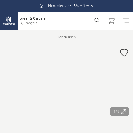
Newsletter : -5% offerts
Forest & Garden
FR, Français
Tondeuses
1/9