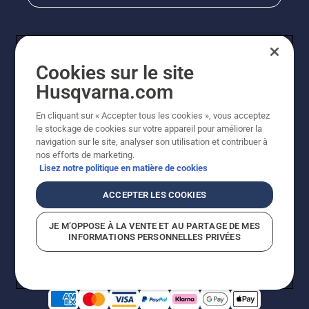
Cookies sur le site
Husqvarna.com
En cliquant sur « Accepter tous les cookies », vous acceptez
le stockage de cookies sur votre appareil pour améliorer la
© Husqvarna AB (publ). Tous droits réservés. Les prix
navigation sur le site, analyser son utilisation et contribuer à
indiqués sont des prix de vente conseillés. Photos non
nos efforts de marketing.
contractuelles. Tous les prix indiqués sont des prix de
Lisez notre politique en matière de cookies
vente recommandés (TVA incluse), sauf si le produit est
disponible pour un achat direct.
ACCEPTER LES COOKIES
Conditions générales de vente
Politique de retour
Mentions légales
Politique relative aux cookies
JE M’OPPOSE À LA VENTE ET AU PARTAGE DE MES
Conditions d'utilisation
Avis de confidentialité
INFORMATIONS PERSONNELLES PRIVÉES
Égalité hommes femmes
Signalement de violations présumées