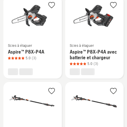
les
produits
Voir
Voir
Scies à élaguer
Scies à élaguer
plus
plus
Aspire™ P8X-P4A
Aspire™ P8X-P4A avec
de
de
batterie et chargeur
5.0
(3)
détails
détails
5.0
(3)
sur
sur
Aspire™
Aspire™ P8X-
P8X-
P4A
P4A,
avec
note
batterie
du
et
produit
chargeur,
5
note
sur
du