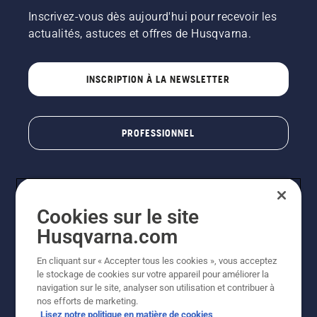
Inscrivez-vous dès aujourd'hui pour recevoir les
actualités, astuces et offres de Husqvarna.
INSCRIPTION À LA NEWSLETTER
PROFESSIONNEL
Cookies sur le site
Husqvarna.com
En cliquant sur « Accepter tous les cookies », vous acceptez
le stockage de cookies sur votre appareil pour améliorer la
© Husqvarna AB (publ). Tous droits réservés. Les prix
navigation sur le site, analyser son utilisation et contribuer à
indiqués sont des prix de vente conseillés. Photos non
nos efforts de marketing.
contractuelles. Tous les prix indiqués sont des prix de
Lisez notre politique en matière de cookies