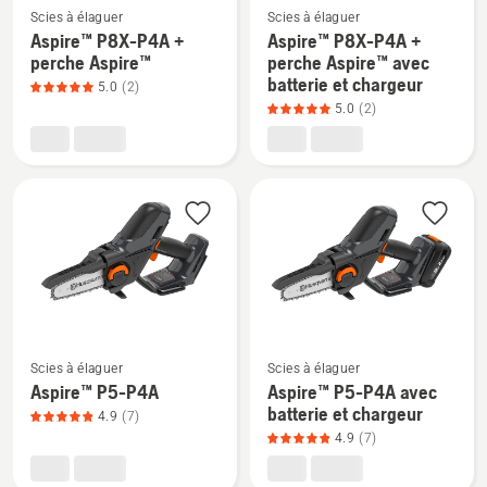
5
produit
Voir
Voir
Scies à élaguer
Scies à élaguer
5
plus
plus
Aspire™ P8X-P4A +
Aspire™ P8X-P4A +
sur
de
de
perche Aspire™
perche Aspire™ avec
batterie et chargeur
5
détails
détails
5.0
(2)
5.0
(2)
sur
sur
Aspire™ P8X-
Aspire™ P8X-
P4A +
P4A +
perche
perche Aspire™
Aspire™,
avec
note
batterie
du
et
produit
chargeur,
5
note
sur
du
Voir
Voir
Scies à élaguer
Scies à élaguer
5
produit
plus
plus
Aspire™ P5-P4A
Aspire™ P5-P4A avec
5
de
de
batterie et chargeur
4.9
(7)
sur
détails
détails
4.9
(7)
5
sur
sur
Aspire™
Aspire™