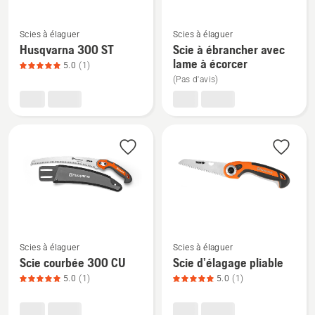
sur
note
Voir
Voir
5
du
Scies à élaguer
Scies à élaguer
plus
plus
produit
Husqvarna 300 ST
Scie à ébrancher avec
de
de
5
lame à écorcer
5.0
(1)
détails
détails
sur
(Pas d'avis)
sur
sur
5
Husqvarna
Scie
300 ST,
à
note
ébrancher
du
avec
produit
lame
5
à
sur
écorcer
5
Voir
Voir
Scies à élaguer
Scies à élaguer
plus
plus
Scie courbée 300 CU
Scie d’élagage pliable
de
de
5.0
(1)
5.0
(1)
détails
détails
sur
sur