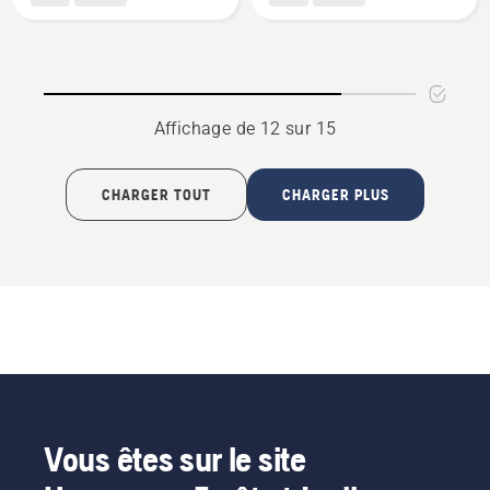
Scie
Scie
courbée
d’élagage
300 CU,
pliable,
note
note
du
du
Affichage de 12 sur 15
produit
produit
5
5
sur
sur
CHARGER TOUT
CHARGER PLUS
5
5
Vous êtes sur le site