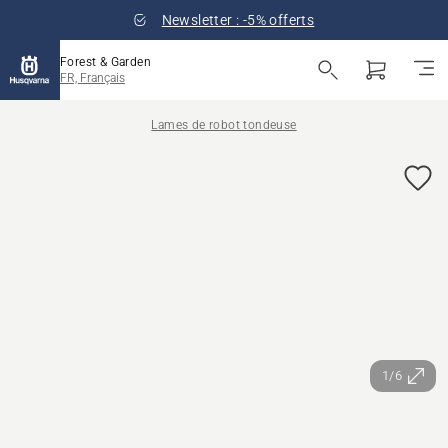
Newsletter : -5% offerts
Forest & Garden
FR, Français
Lames de robot tondeuse
1/6