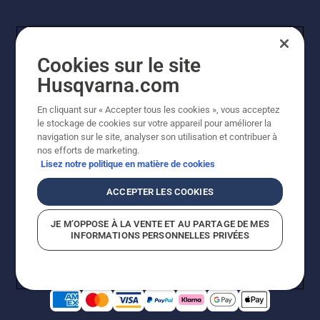
Cookies sur le site
Husqvarna.com
En cliquant sur « Accepter tous les cookies », vous acceptez
le stockage de cookies sur votre appareil pour améliorer la
© Husqvarna AB (publ). Tous droits réservés. Les prix
navigation sur le site, analyser son utilisation et contribuer à
indiqués sont des prix de vente conseillés. Photos non
nos efforts de marketing.
contractuelles. Tous les prix indiqués sont des prix de
Lisez notre politique en matière de cookies
vente recommandés (TVA incluse), sauf si le produit est
disponible pour un achat direct.
ACCEPTER LES COOKIES
Conditions générales de vente
Politique de retour
Mentions légales
Politique relative aux cookies
JE M’OPPOSE À LA VENTE ET AU PARTAGE DE MES
Conditions d'utilisation
Avis de confidentialité
INFORMATIONS PERSONNELLES PRIVÉES
Égalité hommes femmes
Signalement de violations présumées