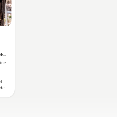
a
ne
aîne
et
 de
e et
-
a