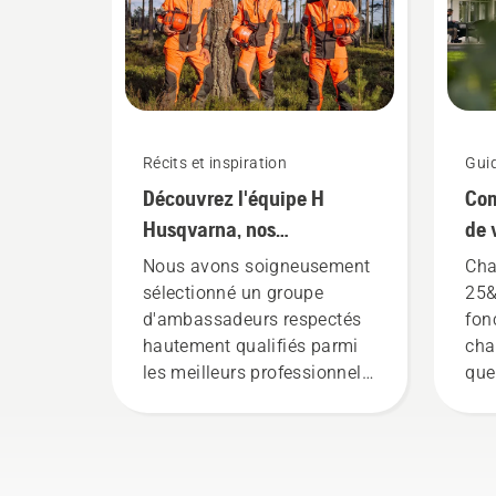
Récits et inspiration
Gui
Découvrez l'équipe H
Com
Husqvarna, nos
de 
utilisateurs les plus
Hu
Nous avons soigneusement
Cha
exigeants
sélectionné un groupe
25&
d'ambassadeurs respectés
fon
hautement qualifiés parmi
cha
les meilleurs professionnels
que
des parcs et forêts dans le
l'h
monde. Ils constituent notre
de 
équipe H, et ce sont nos
pou
utilisateurs les plus
êtr