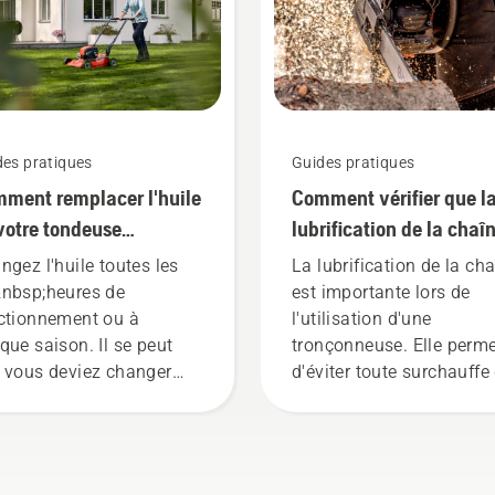
des pratiques
Guides pratiques
ment remplacer l'huile
Comment vérifier que l
votre tondeuse
lubrification de la chaî
sqvarna
fonctionne sur votre
ngez l'huile toutes les
La lubrification de la ch
tronçonneuse
nbsp;heures de
est importante lors de
ctionnement ou à
l'utilisation d'une
que saison. Il se peut
tronçonneuse. Elle perm
 vous deviez changer
d'éviter toute surchauffe
uile plus souvent en cas
la chaîne lors de la coup
conditions
de s'assurer qu'elle se
ssiéreuses. L'huile peut
déplace autour du guide
e vidangée de deux
chaîne sans friction. Cel