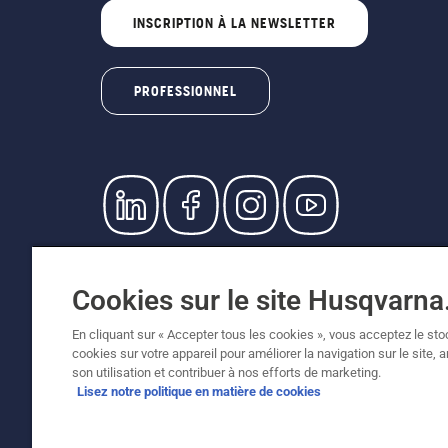
INSCRIPTION À LA NEWSLETTER
PROFESSIONNEL
© Husqvarna AB (publ). Tous droits réservés. L
prix indiqués sont des prix de vente recommandé
Cookies sur le site Husqvarn
Conditions générales de vente
Politique de retour
Me
Égalité hommes femmes
Signalement de violations 
En cliquant sur « Accepter tous les cookies », vous acceptez le st
cookies sur votre appareil pour améliorer la navigation sur le site, 
son utilisation et contribuer à nos efforts de marketing.
Lisez notre politique en matière de cookies