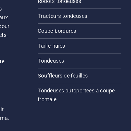
Robots tondeuses
lubrification fonctionne.
s
Tracteurs tondeuses
 aux
pour
Coupe-bordures
êts.
Taille-haies
Tondeuses
te
Souffleurs de feuilles
Tondeuses autoportées à coupe
frontale
ir
arna.