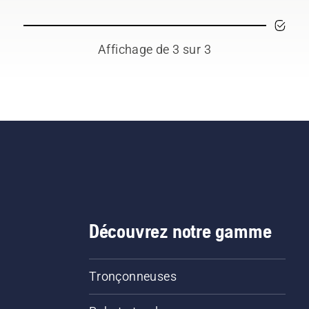
ons illustrées dans cette
prolonge la durée de vie
éo.
guide-chaîne et de la
chaîne. Suivez les
Affichage de 3 sur 3
instructions de cette cou
vidéo pour savoir comm
vérifier que le système d
lubrification de votre ch
de tronçonneuse fonctio
correctement. Vérifiez
d'abord le niveau d'huile
Démarrez la tronçonneu
et assurez-vous que le fr
de chaîne est desserré.
Faites tourner le moteur
Découvrez notre gamme
la tronçonneuse à quelq
centimètres du tronc d'u
arbre. La présence d'huil
Tronçonneuses
projetée sur le tronc ind
que le système de