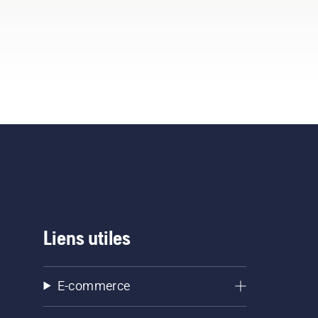
 du
rte
ent
e
aîne
nne
.
se
ein
 de
Liens utiles
ues
n
e
E-commerce
ique