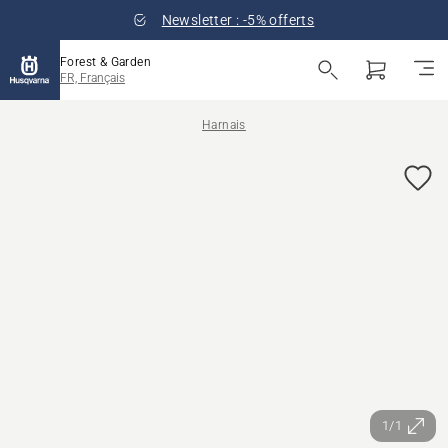
Newsletter : -5% offerts
Forest & Garden
FR, Français
Harnais
1/1