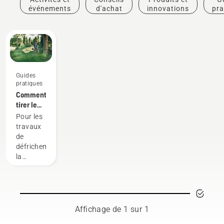
événements
d'achat
innovations
pra
Guides
pratiques
Comment
tirer le
meilleur
Pour les
parti de
travaux
votre
de
débroussailleuse
défrichement,
la
débroussailleuse
est l'outil
le plus
polyvalent.
Dans ce
Affichage de 1 sur 1
guide