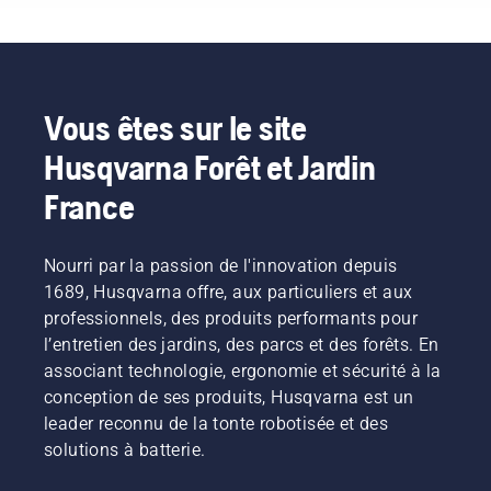
d'utilisation
pour
débroussailleuse,
vous
trouverez
une liste
Vous êtes sur le site
de
Husqvarna Forêt et Jardin
conseils
sur la
France
manière
de
travailler
Nourri par la passion de l'innovation depuis
efficacement
et en
1689, Husqvarna offre, aux particuliers et aux
toute
professionnels, des produits performants pour
sécurité
l’entretien des jardins, des parcs et des forêts. En
avec
associant technologie, ergonomie et sécurité à la
votre
conception de ses produits, Husqvarna est un
débroussailleuse
Husqvarna.
leader reconnu de la tonte robotisée et des
solutions à batterie.