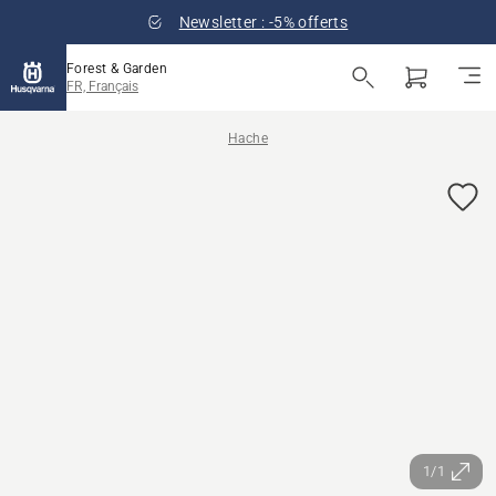
Newsletter : -5% offerts
Forest & Garden
FR, Français
Hache
1/1