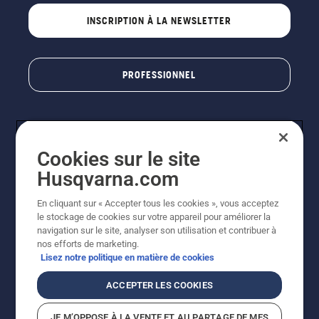
INSCRIPTION À LA NEWSLETTER
PROFESSIONNEL
Cookies sur le site
Husqvarna.com
En cliquant sur « Accepter tous les cookies », vous acceptez
le stockage de cookies sur votre appareil pour améliorer la
© Husqvarna AB (publ). Tous droits réservés. Les prix
navigation sur le site, analyser son utilisation et contribuer à
indiqués sont des prix de vente conseillés. Photos non
nos efforts de marketing.
contractuelles. Tous les prix indiqués sont des prix de
Lisez notre politique en matière de cookies
vente recommandés (TVA incluse), sauf si le produit est
disponible pour un achat direct.
ACCEPTER LES COOKIES
Conditions générales de vente
Politique de retour
Mentions légales
Politique relative aux cookies
JE M’OPPOSE À LA VENTE ET AU PARTAGE DE MES
Conditions d'utilisation
Avis de confidentialité