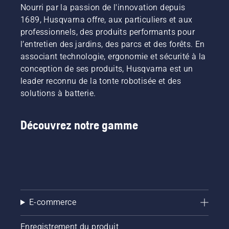
Nourri par la passion de l'innovation depuis
sont nos
qu'élément
utilisateurs
1689, Husqvarna offre, aux particuliers et aux
de
les plus
confort,
professionnels, des produits performants pour
exigeants.
mais
l’entretien des jardins, des parcs et des forêts. En
aussi
associant technologie, ergonomie et sécurité à la
comme
conception de ses produits, Husqvarna est un
moyen
leader reconnu de la tonte robotisée et des
de
chauffage
solutions à batterie.
domestique.
Voici
quelques
Découvrez notre gamme
conseils
pour
couper
(ou
plutôt
fendre)
le bois
E-commerce
de
manière
plus
Enregistrement du produit