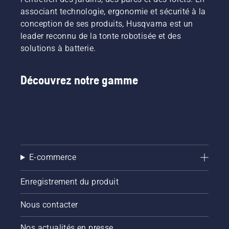
chaîne et
associant technologie, ergonomie et sécurité à la
de la
chaîne.
conception de ses produits, Husqvarna est un
Suivez
leader reconnu de la tonte robotisée et des
les
solutions à batterie.
instructions
de cette
courte
Découvrez notre gamme
vidéo
pour
savoir
comment
vérifier
que le
système
de
E-commerce
lubrification
de votre
Enregistrement du produit
chaîne
de
Nous contacter
tronçonneuse
fonctionne
correctement.
Nos actualités en presse