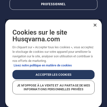
quelques
PROFESSIONNEL
centimètres
du tronc
d'un
arbre. La
présence
d'huile
Cookies sur le site
projetée
Husqvarna.com
sur le
tronc
En cliquant sur « Accepter tous les cookies », vous acceptez
indique
le stockage de cookies sur votre appareil pour améliorer la
que le
© Husqvarna AB (publ). Tous droits réservés. Les prix
navigation sur le site, analyser son utilisation et contribuer à
système
indiqués sont des prix de vente conseillés. Photos non
nos efforts de marketing.
de
contractuelles. Tous les prix indiqués sont des prix de
Lisez notre politique en matière de cookies
lubrification
vente recommandés (TVA incluse), sauf si le produit est
fonctionne.
disponible pour un achat direct.
ACCEPTER LES COOKIES
Conditions générales de vente
Politique de retour
Mentions légales
Politique relative aux cookies
JE M’OPPOSE À LA VENTE ET AU PARTAGE DE MES
Conditions d'utilisation
Avis de confidentialité
INFORMATIONS PERSONNELLES PRIVÉES
Égalité hommes femmes
Signalement de violations présumées