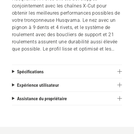
conjointement avec les chaînes X-Cut pour
obtenir les meilleures performances possibles de
votre tronçonneuse Husqvarna. Le nez avec un
pignon à 9 dents et 4 rivets, et le système de
roulement avec des boucliers de support et 21
roulements assurent une durabilité aussi élevée
que possible. Le profil lisse et optimisé et les
découpes de la plaque centrale à l'intérieur
améliorent l'efficacité et réduisent le poids, sans
perdre en rigidité ou en performance. Une
Spécifications
lubrification améliorée et un soudage optimisé
pour une meilleure rigidité contribuent également
Expérience utilisateur
à minimiser les temps d'arrêt et à maximiser les
Assistance du propriétaire
résultats.