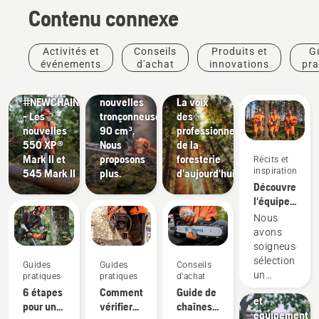
Contenu connexe
Produits
Activités et
Conseils
Produits et
G
Produits
et
Récits et
événements
d'achat
innovations
pra
et
innovations
inspiration
Les
Husqvarna Tree talks :
innovations
#NEWCHAINSAWGENERATION
nouvelles
La voix
- Les
tronçonneuses
des
nouvelles
90 cm³.
professionnels
550 XP®
Nous
de la
Aménagement
Mark II et
proposons
foresterie
Récits et
paysager
inspiration
Outils
545 Mark II
plus.
d'aujourd'hui
Découvrez
pour
l'équipe
l'aménageme
H
paysager,
Nous
Husqvarna,
équipement
avons
nos
pour
soigneuseme
utilisateurs
l'aménageme
sélectionné
Guides
Guides
Conseils
les plus
paysager
un
pratiques
pratiques
d'achat
exigeants
professionnel
groupe
6 étapes
Comment
Guide de
et
d'ambassade
pour un
vérifier
chaînes
équipement
respectés