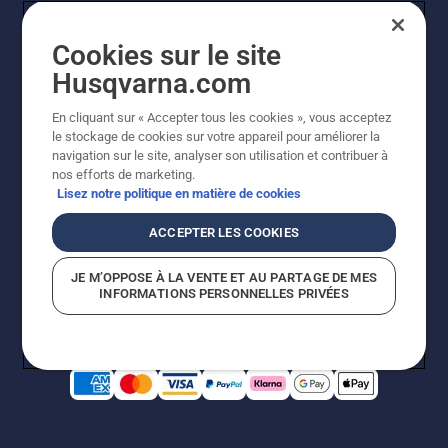
que le
système
Cookies sur le site
de
lubrification
Husqvarna.com
fonctionne.
En cliquant sur « Accepter tous les cookies », vous acceptez
le stockage de cookies sur votre appareil pour améliorer la
© Husqvarna AB (publ). Tous droits réservés. Les prix
navigation sur le site, analyser son utilisation et contribuer à
indiqués sont des prix de vente conseillés. Photos non
nos efforts de marketing.
contractuelles. Tous les prix indiqués sont des prix de
Lisez notre politique en matière de cookies
vente recommandés (TVA incluse), sauf si le produit est
disponible pour un achat direct.
ACCEPTER LES COOKIES
Conditions générales de vente
Politique de retour
Mentions légales
Politique relative aux cookies
JE M’OPPOSE À LA VENTE ET AU PARTAGE DE MES
Conditions d'utilisation
Avis de confidentialité
INFORMATIONS PERSONNELLES PRIVÉES
Égalité hommes femmes
Signalement de violations présumées