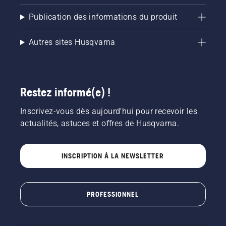
le frein
de
Publication des informations du produit
chaîne
est
desserré.
Autres sites Husqvarna
Faites
tourner
le
moteur
Restez informé(e) !
de la
tronçonneuse
Inscrivez-vous dès aujourd'hui pour recevoir les
à
quelques
actualités, astuces et offres de Husqvarna.
centimètres
du tronc
d'un
INSCRIPTION À LA NEWSLETTER
arbre. La
présence
d'huile
projetée
PROFESSIONNEL
sur le
tronc
indique