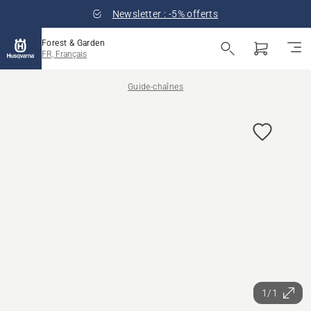
Newsletter : -5% offerts
Forest & Garden
FR, Français
Guide-chaînes
1/1