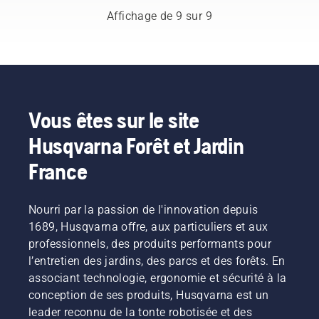
recommandations
dans
autour
Affichage de 9 sur 9
de base,
son
du
vous
travail.
guide-
pourrez
chaîne
écarter
sans
tout
friction.
risque
Cela
d'insécurité
prolonge
Vous êtes sur le site
et vous
la durée
Husqvarna Forêt et Jardin
concentrer
de vie du
pleinement
guide-
France
sur la
chaîne et
tâche à
de la
accomplir.
chaîne.
Nourri par la passion de l'innovation depuis
Suivez
1689, Husqvarna offre, aux particuliers et aux
les
instructions
professionnels, des produits performants pour
de cette
l’entretien des jardins, des parcs et des forêts. En
courte
associant technologie, ergonomie et sécurité à la
vidéo
conception de ses produits, Husqvarna est un
pour
leader reconnu de la tonte robotisée et des
savoir