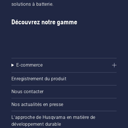
comment
solutions à batterie.
vérifier
que le
système
Découvrez notre gamme
de
lubrification
de votre
chaîne
de
tronçonneuse
fonctionne
E-commerce
correctement.
Vérifiez
d'abord
Enregistrement du produit
le niveau
d'huile.
Nous contacter
Démarrez
la
Nos actualités en presse
tronçonneuse
et
L'approche de Husqvarna en matière de
assurez-
vous que
développement durable