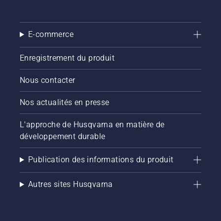
bouton
du
coupe-
E-commerce
bordures
à
batterie
Enregistrement du produit
pour
activer
Nous contacter
et
désactiver
Nos actualités en presse
le mode
savE.
L'approche de Husqvarna en matière de
développement durable
Publication des informations du produit
Autres sites Husqvarna