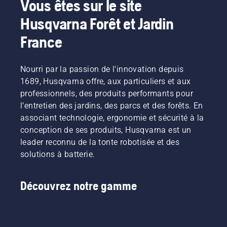
Vous êtes sur le site
régime,
produits
produit
clients
lors de
Husqvarna Forêt et Jardin
tout en
alimentés
pour les
de
l'utilisation,
conservant
par
machines
partager
ce qui
France
le couple
batterie,
portatives
nos
vous
pour
ce
électriques
machines
permet
permettre
problème
et à
à
de
Nourri par la passion de l'innovation depuis
à
est
batterie
batterie
travailler
l'utilisateur
1689, Husqvarna offre, aux particuliers et aux
considérablement
chez
en les
plus
de
réduit.
Husqvarna.
louant
longtemps
professionnels, des produits performants pour
préserver
via des
sans
l’entretien des jardins, des parcs et des forêts. En
la durée
cabanes
interruption.
associant technologie, ergonomie et sécurité à la
de vie de
à outils
conception de ses produits, Husqvarna est un
la
numériques
batterie
leader reconnu de la tonte robotisée et des
appelées
lors de la
« Tools
solutions à batterie.
coupe
for You »
d'herbe
dans de
fine. Il
nombreux
Découvrez notre gamme
vous
pays.
suffit
d'appuyer
sur un