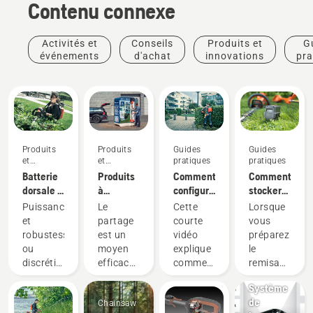
Contenu connexe
Activités et
Conseils
Produits et
G
événements
d'achat
innovations
pra
Produits
Produits
Guides
Guides
et
et
pratiques
pratiques
innovations
innovations
Batterie
Produits
Comment
Comment
dorsale :
à
configurer
stocker
Une
batterie
et
votre
Puissance
Le
Cette
Lorsque
révolution
à
installer
batterie
et
partage
courte
vous
pour les
partager
correctement
Husqvarna
robustesse,
est un
vidéo
préparez
outils
via des
la
pendant
Produits
ou
moyen
explique
le
électriques
cabanes
batterie
l'hiver
et
discrétion
efficace
comment
remisage
portatifs
à outils
dorsale
innovations
et
et
configurer
hivernal
sur
numériques
Système
durabilité ?
responsable
et régler
de vos
batterie
de
Chainsaw
Avec
d'utiliser
la
batteries,