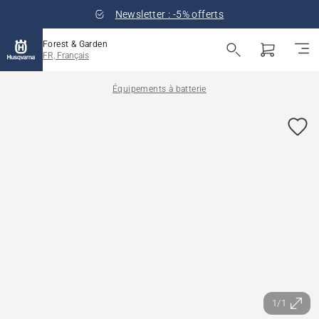
Newsletter : -5% offerts
Forest & Garden
FR, Français
Équipements à batterie
1/1