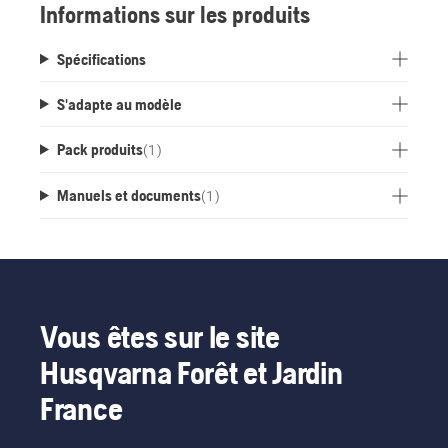
Informations sur les produits
de charge, et peut également être retiré et remisé
pendant la basse saison.
Spécifications
S'adapte au modèle
Pack produits
(
1
)
Manuels et documents
(
1
)
Vous êtes sur le site
Husqvarna Forêt et Jardin
France