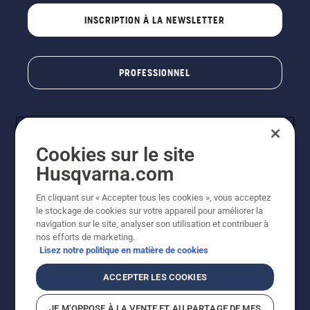
INSCRIPTION À LA NEWSLETTER
PROFESSIONNEL
Cookies sur le site
Husqvarna.com
En cliquant sur « Accepter tous les cookies », vous acceptez
le stockage de cookies sur votre appareil pour améliorer la
© Husqvarna AB (publ). Tous droits réservés. Les prix
navigation sur le site, analyser son utilisation et contribuer à
indiqués sont des prix de vente conseillés. Photos non
nos efforts de marketing.
contractuelles. Tous les prix indiqués sont des prix de
Lisez notre politique en matière de cookies
vente recommandés (TVA incluse), sauf si le produit est
disponible pour un achat direct.
ACCEPTER LES COOKIES
Conditions générales de vente
Politique de retour
Mentions légales
Politique relative aux cookies
JE M’OPPOSE À LA VENTE ET AU PARTAGE DE MES
Conditions d'utilisation
Avis de confidentialité