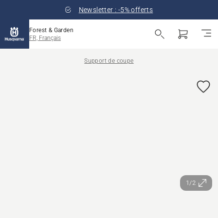
Newsletter : -5% offerts
Forest & Garden
FR, Français
Support de coupe
1/2